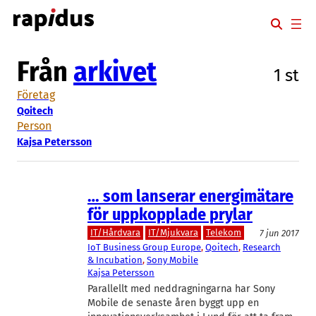
Hoppa
till
innehåll
Från
arkivet
1 st
Företag
Qoitech
Person
Kajsa Petersson
… som lanserar energimätare
för uppkopplade prylar
IT/Hårdvara
IT/Mjukvara
Telekom
7 jun 2017
IoT Business Group Europe
, 
Qoitech
, 
Research
& Incubation
, 
Sony Mobile
Kajsa Petersson
Parallellt med neddragningarna har Sony
Mobile de senaste åren byggt upp en