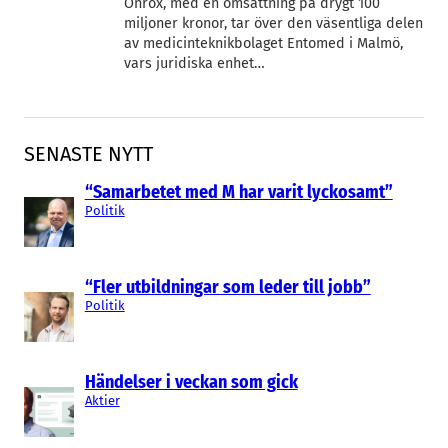
Onrox, med en omsättning på drygt 100
miljoner kronor, tar över den väsentliga delen
av medicinteknikbolaget Entomed i Malmö,
vars juridiska enhet…
SENASTE NYTT
“Samarbetet med M har varit lyckosamt”
Politik
“Fler utbildningar som leder till jobb”
Politik
Händelser i veckan som gick
Aktier