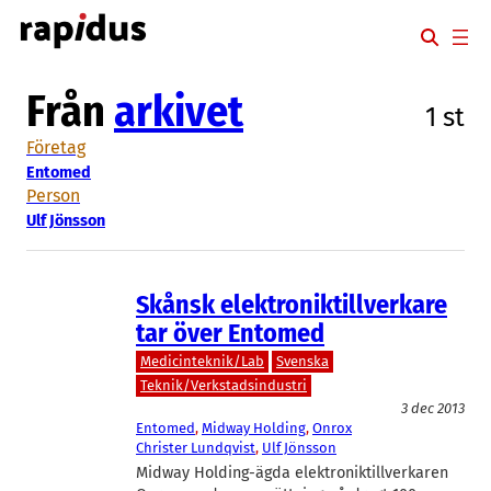
Hoppa
till
innehåll
Från
arkivet
1 st
Företag
Entomed
Person
Ulf Jönsson
Skånsk elektroniktillverkare
tar över Entomed
Medicinteknik/Lab
Svenska
Teknik/Verkstadsindustri
3 dec 2013
Entomed
, 
Midway Holding
, 
Onrox
Christer Lundqvist
, 
Ulf Jönsson
Midway Holding-ägda elektroniktillverkaren