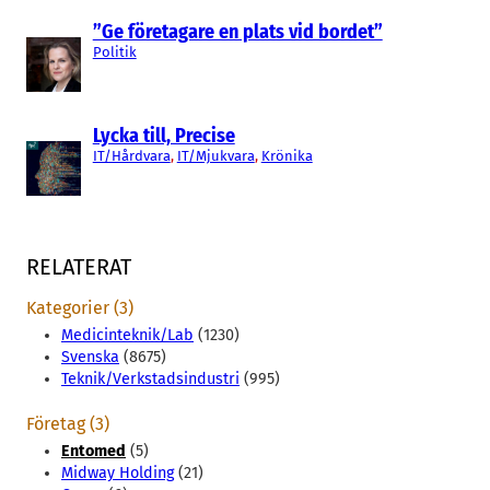
”Ge företagare en plats vid bordet”
Politik
Lycka till, Precise
IT/Hårdvara
, 
IT/Mjukvara
, 
Krönika
RELATERAT
Kategorier (3)
Medicinteknik/Lab
(1230)
Svenska
(8675)
Teknik/Verkstadsindustri
(995)
Företag (3)
Entomed
(5)
Midway Holding
(21)