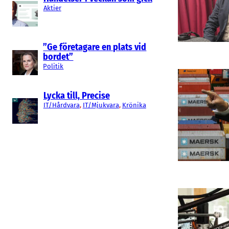
Aktier
”Ge företagare en plats vid
bordet”
Politik
Lycka till, Precise
IT/Hårdvara
, 
IT/Mjukvara
, 
Krönika