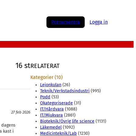
Prenumerera
Logga in
16 st
RELATERAT
Kategorier (10)
Lejonkulan
(26)
Teknik/Verkstadsindustri
(995)
Podd
(53)
Okategoriserade
(31)
IT/Hårdvara
(1088)
27 feb 2026
IT/Mjukvara
(2861)
Bioteknik/Övrig life science
(1131)
ch dagens
Läkemedel
(1092)
a kast i
Medicinteknik/Lab
(1230)