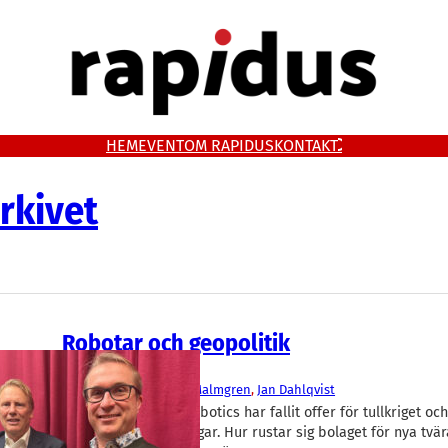
HEM
EVENT
OM RAPIDUS
KONTAKT
rkivet
Robotar och geopolitik
Lejonkulan
Cognibotics
Fredrik Malmgren
, 
Jan Dahlqvist
Robotikbolaget Cognibotics har fallit offer för tullkriget o
geopolitiska spänningar. Hur rustar sig bolaget för nya tvär