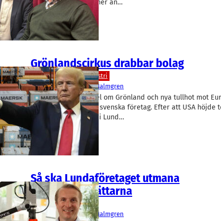
omvärlden? För lite mer än…
Grönlandscirkus drabbar bolag
Teknik/Verkstadsindustri
Cognibotics
Fredrik Malmgren
Donald Trumps utspel om Grönland och nya tullhot mot Eu
konkreta effekter för svenska företag. Efter att USA höjde 
tappade Cognibotics i Lund…
Så ska Lundaföretaget utmana
automationsjättarna
Podd
Cognibotics
Fredrik Malmgren