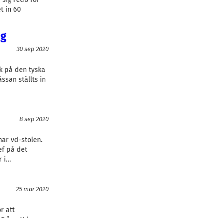
t in 60
ng
30 sep 2020
ik på den tyska
san ställts in
8 sep 2020
ar vd-stolen.
ef på det
r i…
25 mar 2020
r att