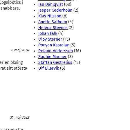
Cognibotics i
Jan Dahlqvist
(58)
i snabbare,
Jesper Cederholm
(2)
Klas Nilsson
(8)
Anette Säfholm
(4)
Helena Stevens
(2)
Johan Falk
(4)
Olov Sterner
(15)
Pouyan Kasraian
(5)
8 maj 2024
Roland Andersson
(16)
Sophie Manner
(3)
er en ökning
Staffan Gestrelius
(13)
at sitt största
Ulf Ellervik
(6)
31 maj 2022
 sig redo för