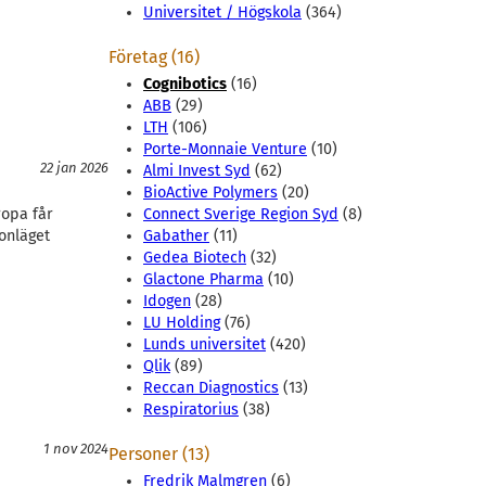
Universitet / Högskola
(364)
Företag (16)
Cognibotics
(16)
ABB
(29)
LTH
(106)
Porte-Monnaie Venture
(10)
22 jan 2026
Almi Invest Syd
(62)
BioActive Polymers
(20)
ropa får
Connect Sverige Region Syd
(8)
tonläget
Gabather
(11)
Gedea Biotech
(32)
Glactone Pharma
(10)
Idogen
(28)
LU Holding
(76)
Lunds universitet
(420)
Qlik
(89)
Reccan Diagnostics
(13)
Respiratorius
(38)
1 nov 2024
Personer (13)
Fredrik Malmgren
(6)