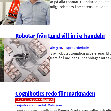
Podd: Det står inte ABB på alla robotar. Grundarna bakom 
Lund såg luckor i befintliga robotars kompetens. De kan bl
enklare och…
Robotar från Lund vill in i e-handeln
Okategoriserade
Cognibotics
Fredrik Malmgren
, 
Jesper Cederholm
Cognibotics försäljning av robotautomation accelererar. Eft
med över 30 procent flera år i rad har Lundabolaget nu säkr
kundavtal hittills.
Cognibotics redo för marknaden
Teknik/Verkstadsindustri
Cognibotics
Fredrik Malmgren
Lundabolaget Cognibotics lämnar forskningsstadiet och gör