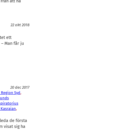
 Från att ha
22 okt 2018
et ett
 – Man får ju
20 dec 2017
 Region Syd
, 
Lunds
piratorius
 Kasraian
, 
leda de första
 visat sig ha