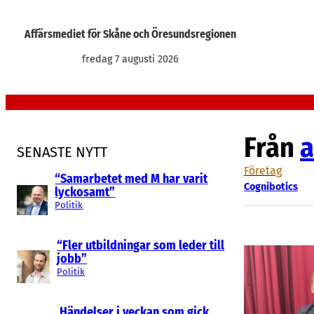
Hoppa
till
Affärsmediet för Skåne och Öresundsregionen
innehåll
fredag 7 augusti 2026
Från
a
SENASTE NYTT
Företag
“Samarbetet med M har varit
Cognibotics
lyckosamt”
Politik
“Fler utbildningar som leder till
jobb”
Politik
Händelser i veckan som gick