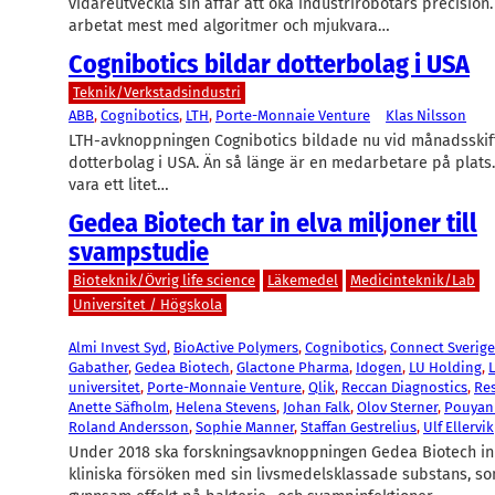
vidareutveckla sin affär att öka industrirobotars precision.
arbetat mest med algoritmer och mjukvara…
Cognibotics bildar dotterbolag i USA
Teknik/Verkstadsindustri
ABB
, 
Cognibotics
, 
LTH
, 
Porte-Monnaie Venture
Klas Nilsson
LTH-avknoppningen Cognibotics bildade nu vid månadsskift
dotterbolag i USA. Än så länge är en medarbetare på plats.
vara ett litet…
Gedea Biotech tar in elva miljoner till
svampstudie
Bioteknik/Övrig life science
Läkemedel
Medicinteknik/Lab
Universitet / Högskola
Almi Invest Syd
, 
BioActive Polymers
, 
Cognibotics
, 
Connect Sverige
Gabather
, 
Gedea Biotech
, 
Glactone Pharma
, 
Idogen
, 
LU Holding
, 
universitet
, 
Porte-Monnaie Venture
, 
Qlik
, 
Reccan Diagnostics
, 
Res
Anette Säfholm
, 
Helena Stevens
, 
Johan Falk
, 
Olov Sterner
, 
Pouyan
Roland Andersson
, 
Sophie Manner
, 
Staffan Gestrelius
, 
Ulf Ellervik
Under 2018 ska forskningsavknoppningen Gedea Biotech in
kliniska försöken med sin livsmedelsklassade substans, som