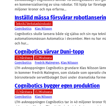
en kommersialisering av sina robotar. Till hjälp tar företage
miljoner kronor och nya erfarna…
Inställd mässa försvårar robotlanseri
Teknik/Verkstadsindustri
Cognibotics
Klas Nilsson
Cognibotics skulle lansera både sig själva och sin nya tekn
automationsmässan Automatica i december. Men nu har mäs
och hur…
Cognibotics värvar Duni-topp
IT/Hårdvara
IT/Mjukvara
Cognibotics
Fredrik Malmgren
, 
Klas Nilsson
LTH-avknoppningen Cognibotics grundare Klas Nilsson lämn
In kommer Fredrik Malmgren, som slutade som operativ ch
börsnoterade servettbolaget Duni under dramatiska forme
Cognibotics bygger egen produktion
IT/Hårdvara
IT/Mjukvara
Cognibotics
Klas Nilsson
LTH-avknoppningen Cognibotics tar in 40 miljoner kronor fö