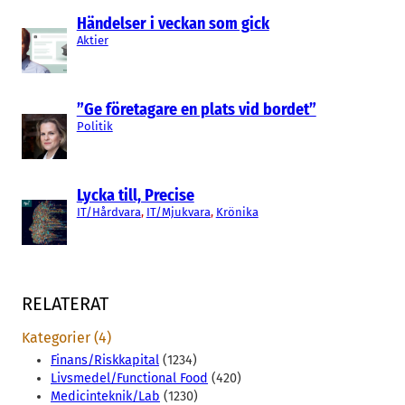
Händelser i veckan som gick
Aktier
”Ge företagare en plats vid bordet”
Politik
Lycka till, Precise
IT/Hårdvara
, 
IT/Mjukvara
, 
Krönika
RELATERAT
Kategorier (4)
Finans/Riskkapital
(1234)
Livsmedel/Functional Food
(420)
Medicinteknik/Lab
(1230)