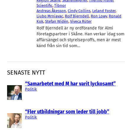
Region Skåne
, 
Skånemejerier
, 
Thermo Fisher
Scientific
, 
Tibnor
Andreas Åkesson
, 
Cindy Collins
, 
Leland Foster
, 
Ljubo Mrnjavac
, 
Rolf Bjerndell
, 
Ron Lowy
, 
Ronald
Kok
, 
Stefan Widén
, 
Viveca Rüter
Rolf Bjerndell är ny ordförande för Almi
Företagspartner i Skåne. Han verkar idag som
affärsängel och styrelseproffs, men är mest
känd från sin tid som…
SENASTE NYTT
“Samarbetet med M har varit lyckosamt”
Politik
“Fler utbildningar som leder till jobb”
Politik