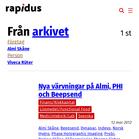
Hoppa
till
innehåll
Från
arkivet
1 st
Företag
Almi Skåne
Person
Viveca Rüter
Nya värvningar på Almi, PHI
och Beepsend
Finans/Riskkapital
Livsmedel/Functional Food
Medicinteknik/Lab
Svenska
12 mar 2012
Almi Skåne
, 
Beepsend
, 
Dynapac
, 
Indevo
, 
Norsk
Hydro
, 
Phase Holographic Imaging
, 
Probi
, 