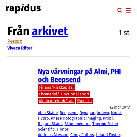
Hoppa
till
innehåll
Från
arkivet
1 st
Person
Viveca Rüter
Nya värvningar på Almi, PHI
och Beepsend
Finans/Riskkapital
Livsmedel/Functional Food
Medicinteknik/Lab
Svenska
12 mar 2012
Almi Skåne
, 
Beepsend
, 
Dynapac
, 
Indevo
, 
Norsk
Hydro
, 
Phase Holographic Imaging
, 
Probi
, 
Region Skåne
, 
Skånemejerier
, 
Thermo Fisher
Scientific
, 
Tibnor
Andreas Åkesson
, 
Cindy Collins
, 
Leland Foster
, 