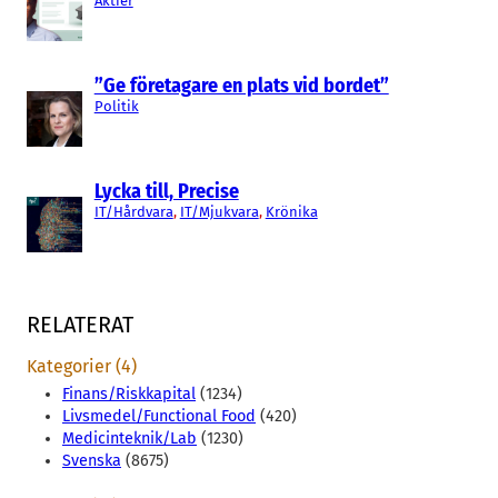
Aktier
”Ge företagare en plats vid bordet”
Politik
Lycka till, Precise
IT/Hårdvara
, 
IT/Mjukvara
, 
Krönika
RELATERAT
Kategorier (4)
Finans/Riskkapital
(1234)
Livsmedel/Functional Food
(420)
Medicinteknik/Lab
(1230)
Svenska
(8675)