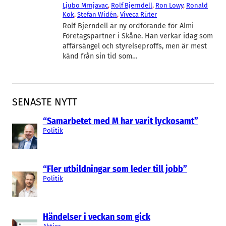
Ljubo Mrnjavac
, 
Rolf Bjerndell
, 
Ron Lowy
, 
Ronald
Kok
, 
Stefan Widén
, 
Viveca Rüter
Rolf Bjerndell är ny ordförande för Almi
Företagspartner i Skåne. Han verkar idag som
affärsängel och styrelseproffs, men är mest
känd från sin tid som…
SENASTE NYTT
“Samarbetet med M har varit lyckosamt”
Politik
“Fler utbildningar som leder till jobb”
Politik
Händelser i veckan som gick