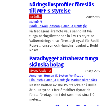
Näringslivsprofiler föreslås
till MFF:s styrelse
Krönika
2 mar 2021
Malmö FF
Bodil Rosvall Jönsson
, 
Hamdija Jusufagic
På fredagens årsmöte väljs sannolikt två
tunga näringslivstoppar in i MFF:s styrelse.
Valberedningen har föreslagit nyval för Bodil
Rosvall Jönsson och Hamdija Jusufagic. Bodil
Rosvall…
Paradbygget attraherar tunga
skånska bolag
Bygg/Fastighet
11 sep 2019
Annehem
, 
Human IT
, 
System Verification
Elin Fasth
, 
Hamdija Jusufagic
, 
Markus Närenbäck
Nästan hälften av The Points lokaler i Hyllie
är nu uthyrda. Efter årsskiftet flyttar de
första företagen in i det som med sina 110
meter…