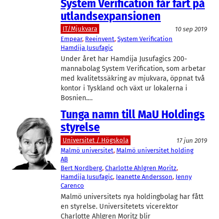
System Verification får fart på
utlandsexpansionen
IT/Mjukvara
10 sep 2019
Empear
, 
Reeinvent
, 
System Verification
Hamdija Jusufagic
Under året har Hamdija Jusufagics 200-
mannabolag System Verification, som arbetar
med kvalitetssäkring av mjukvara, öppnat två
kontor i Tyskland och växt ur lokalerna i
Bosnien.…
Tunga namn till MaU Holdings
styrelse
Universitet / Högskola
17 jun 2019
Malmö universitet
, 
Malmö universitet holding
AB
Bert Nordberg
, 
Charlotte Ahlgren Moritz
, 
Hamdija Jusufagic
, 
Jeanette Andersson
, 
Jenny
Carenco
Malmö universitets nya holdingbolag har fått
en styrelse. Universitetets vicerektor
Charlotte Ahlgren Moritz blir