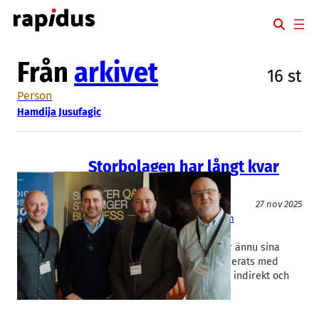
Hoppa
till
innehåll
Från
arkivet
16 st
Person
Hamdija Jusufagic
Storbolagen har långt kvar
med AI
AI
IT/Mjukvara
27 nov 2025
Alfa Laval
, 
Ikea
, 
System Verification
Hamdija Jusufagic
Varken Alfa Laval eller Ikea når ännu sina
kunder med något som producerats med
hjälp av AI. Eller i alla fall bara indirekt och
en…