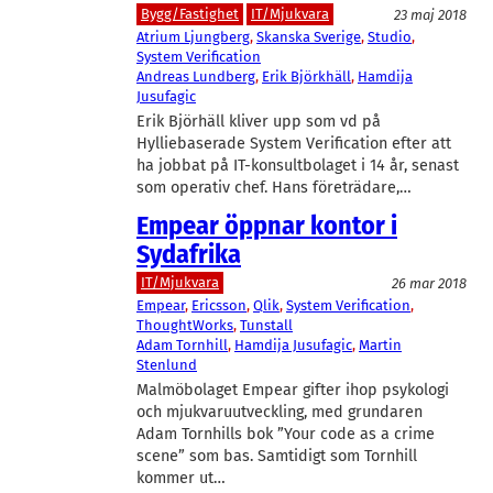
Bygg/Fastighet
IT/Mjukvara
23 maj 2018
Atrium Ljungberg
, 
Skanska Sverige
, 
Studio
, 
System Verification
Andreas Lundberg
, 
Erik Björkhäll
, 
Hamdija
Jusufagic
Erik Björhäll kliver upp som vd på
Hylliebaserade System Verification efter att
ha jobbat på IT-konsultbolaget i 14 år, senast
som operativ chef. Hans företrädare,…
Empear öppnar kontor i
Sydafrika
IT/Mjukvara
26 mar 2018
Empear
, 
Ericsson
, 
Qlik
, 
System Verification
, 
ThoughtWorks
, 
Tunstall
Adam Tornhill
, 
Hamdija Jusufagic
, 
Martin
Stenlund
Malmöbolaget Empear gifter ihop psykologi
och mjukvaruutveckling, med grundaren
Adam Tornhills bok ”Your code as a crime
scene” som bas. Samtidigt som Tornhill
kommer ut…