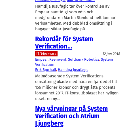
Hamdija Jusufagic tar över kontrollen av
Empear samtidigt som vd:n och
medgrundaren Martin Stenlund helt lämnar
verksamheten. Med dubblad omsättning i
bagaget siktar Jusufagic på…
Rekordår för System
Verification…
IT/Mjukvara
12 jun 2018
Empear
, 
Reeinvent
, 
Softbank Robotics
, 
System
Verification
Erik Björhäll
, 
Hamdija Jusufagic
Malmöbaserade System Verifications
omsättning ökade med nära en fjärdedel till
156 miljoner kronor och drygt åtta procents
lönsamhet 2017. IT-konsultbolaget har nyligen
utsett en ny…
Nya värvningar på System
Verification och Atrium
Ljungberg