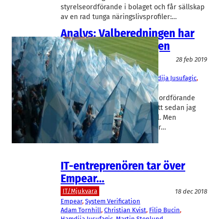
styrelseordförande i bolaget och får sällskap
av en rad tunga näringslivsprofiler:…
Analys: Valberedningen har
blivit valbeställningen
Special
28 feb 2019
Malmö FF
Carina Brorman
, 
Eva Östling
, 
Hamdija Jusufagic
, 
Tanja Jibrandt
Kort sagt: Malmö FF:s val av ny ordförande
har lett till en engagerad debatt sedan jag
riktade kritik i en debattartikel. Men
problemet med valberedningar…
IT-entreprenören tar över
Empear…
IT/Mjukvara
18 dec 2018
Empear
, 
System Verification
Adam Tornhill
, 
Christian Kvist
, 
Filip Bucin
, 
Hamdija Jusufagic
, 
Martin Stenlund