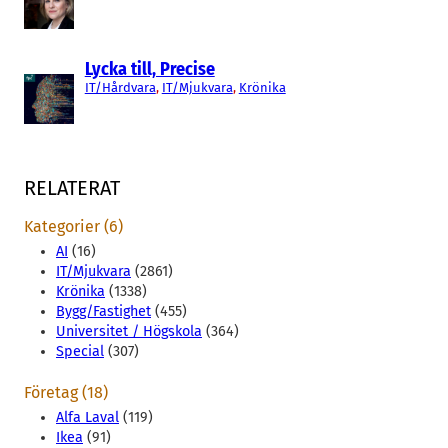
Lycka till, Precise
IT/Hårdvara
, 
IT/Mjukvara
, 
Krönika
RELATERAT
Kategorier (6)
AI
(16)
IT/Mjukvara
(2861)
Krönika
(1338)
Bygg/Fastighet
(455)
Universitet / Högskola
(364)
Special
(307)
Företag (18)
Alfa Laval
(119)
Ikea
(91)