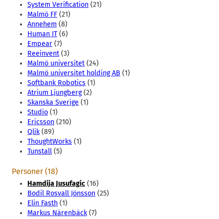
System Verification
(21)
Malmö FF
(21)
Annehem
(8)
Human IT
(6)
Empear
(7)
Reeinvent
(3)
Malmö universitet
(24)
Malmö universitet holding AB
(1)
Softbank Robotics
(1)
Atrium Ljungberg
(2)
Skanska Sverige
(1)
Studio
(1)
Ericsson
(210)
Qlik
(89)
ThoughtWorks
(1)
Tunstall
(5)
Personer (18)
Hamdija Jusufagic
(16)
Bodil Rosvall Jönsson
(25)
Elin Fasth
(1)
Markus Närenbäck
(7)