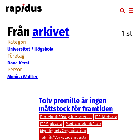
Hoppa
till
innehåll
Från
arkivet
1 st
Kategori
Universitet / Högskola
Företag
Bona Kemi
Person
Monica Wallter
Tolv promille är ingen
måttstock för framtiden
Bioteknik/Övrig life science
IT/Hårdvara
IT/Mjukvara
Medicinteknik/Lab
Myndighet/Organisation
Teknik/Verkstadsindustri