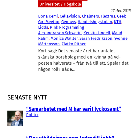
Universitet / Högskola
17 dec 2015
Bona Kemi
, 
CellaVision
, 
Chalmers
, 
Flextrus
, 
Geek
Girl Meetup
, 
Genovis
, 
Handelshögskolan
, 
KTH
, 
Lidds
, 
Pink Programming
Alexandra von Schwerin
, 
Kerstin Lindell
, 
Maud
Rahm
, 
Monica Wallter
, 
Sarah Fredriksson
, 
Yvonne
Mårtensson
, 
Zlatko Rither
Kort sagt: Det senaste året har antalet
skånska börsbolag med en kvinna på vd-
posten halverats – från två till ett. Spelar det
någon roll? Både…
SENASTE NYTT
“Samarbetet med M har varit lyckosamt”
Politik