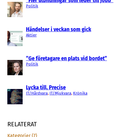
“Fler utbildningar som leder till jobb”
Politik
Händelser i veckan som gick
Aktier
”Ge företagare en plats vid bordet”
Politik
Lycka till, Precise
IT/Hårdvara
, 
IT/Mjukvara
, 
Krönika
RELATERAT
Kategorier (7)