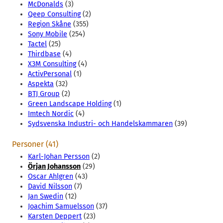
McDonalds
(3)
Qeep Consulting
(2)
Region Skåne
(355)
Sony Mobile
(254)
Tactel
(25)
Thirdbase
(4)
X3M Consulting
(4)
ActivPersonal
(1)
Aspekta
(32)
BTJ Group
(2)
Green Landscape Holding
(1)
Imtech Nordic
(4)
Sydsvenska Industri- och Handelskammaren
(39)
Personer (41)
Karl-Johan Persson
(2)
Örjan Johansson
(29)
Oscar Ahlgren
(43)
David Nilsson
(7)
Jan Swedin
(12)
Joachim Samuelsson
(37)
Karsten Deppert
(23)