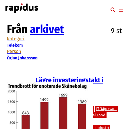
Hoppa
till
innehåll
Från
arkivet
9 st
Kategori
Telekom
Person
Örjan Johansson
Lägre investeringstakt i
Skånes privatägda
teknikbolag
Bioteknik/Övrig life science
Finans/Riskkapital
IT/Hårdvara
IT/Mjukvara
Läkemedel
Livsmedel/Functional Food
Medicinteknik/Lab
Miljöteknik
Spelutveckling
Teknik/Verkstadsindustri