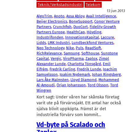
Teknik/Verkstadsindustri
Telekom
13 jun 2013
AlgoTrim
, 
Anoto
, 
Assa Abloy
, 
Avail Intelligence
, 
Beijer Electronics
, 
BoneSupport
, 
Conor Venture
Partners
, 
Crunchfish
, 
DuoCort
, 
Fidelity Growth
Partners Europe
, 
HealthCap
, 
Hövding
, 
Industrifonden
, 
InnovationsKapital
, 
Laccure
, 
Lidds
, 
LMK Industri
, 
Lundbeckfond Ventures
, 
Neo Technology
, 
Nike
, 
Puls
, 
ReadSoft
, 
RichRelevance
, 
Samsung
, 
Softhouse
, 
Sunstone
Capital
, 
Vergic
, 
ViroPharma
, 
Zaplox
, 
Zimpl
Alexander Lunde
, 
Charlotta Tönsgård
, 
Emil
Eifrém
, 
Fredrik Carling
, 
Fredrik Lunde
, 
Joachim
Samuelsson
, 
Joakim Nydemark
, 
Johan Ringsberg
, 
Lars Åke Malmsten
, 
Lloyd Diamond
, 
Mohammed
Al-Amoudi
, 
Örjan Johansson
, 
Tord Olsson
, 
Tord
Wingren
Kort sagt: Under våren har skånska företag
varit ute på förvärvsjakt. Ett antal har också
själva blivit uppköpta. Främst är det
industriella förvärv som kommit…
Vd-byte på Scalado och