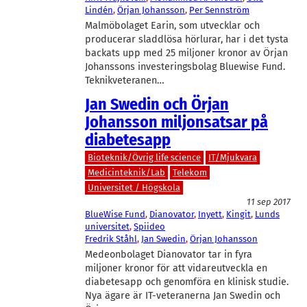
Lindén
, 
Örjan Johansson
, 
Per Sennström
Malmöbolaget Earin, som utvecklar och
producerar sladdlösa hörlurar, har i det tysta
backats upp med 25 miljoner kronor av Örjan
Johanssons investeringsbolag Bluewise Fund.
Teknikveteranen…
Jan Swedin och Örjan
Johansson miljonsatsar på
diabetesapp
Bioteknik/Övrig life science
IT/Mjukvara
Medicinteknik/Lab
Telekom
Universitet / Högskola
11 sep 2017
BlueWise Fund
, 
Dianovator
, 
Inyett
, 
Kingit
, 
Lunds
universitet
, 
Spiideo
Fredrik Ståhl
, 
Jan Swedin
, 
Örjan Johansson
Medeonbolaget Dianovator tar in fyra
miljoner kronor för att vidareutveckla en
diabetesapp och genomföra en klinisk studie.
Nya ägare är IT-veteranerna Jan Swedin och