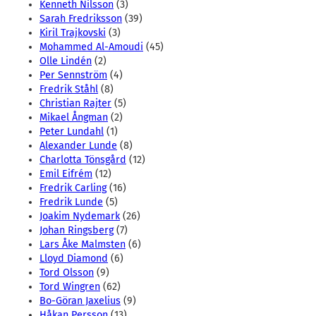
Kenneth Nilsson
(3)
Sarah Fredriksson
(39)
Kiril Trajkovski
(3)
Mohammed Al-Amoudi
(45)
Olle Lindén
(2)
Per Sennström
(4)
Fredrik Ståhl
(8)
Christian Rajter
(5)
Mikael Ångman
(2)
Peter Lundahl
(1)
Alexander Lunde
(8)
Charlotta Tönsgård
(12)
Emil Eifrém
(12)
Fredrik Carling
(16)
Fredrik Lunde
(5)
Joakim Nydemark
(26)
Johan Ringsberg
(7)
Lars Åke Malmsten
(6)
Lloyd Diamond
(6)
Tord Olsson
(9)
Tord Wingren
(62)
Bo-Göran Jaxelius
(9)
Håkan Persson
(13)