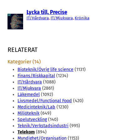
Lycka till, Precise
IT/Hårdvara
, 
IT/Mjukvara
, 
Krönika
RELATERAT
Kategorier (14)
Bioteknik/Övrig life science
(1131)
Finans/Riskkapital
(1234)
IT/Hårdvara
(1088)
IT/Mjukvara
(2861)
Läkemedel
(1092)
Livsmedel/Functional Food
(420)
Medicinteknik/Lab
(1230)
Miljöteknik
(649)
Spelutveckling
(140)
Teknik/Verkstadsindustri
(995)
Telekom
(894)
Myndighet/Organisation
(1153)