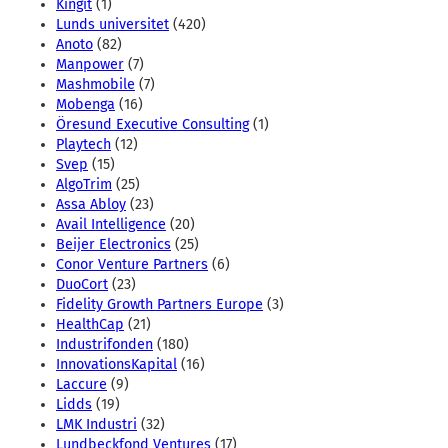
Kingit
(1)
Lunds universitet
(420)
Anoto
(82)
Manpower
(7)
Mashmobile
(7)
Mobenga
(16)
Öresund Executive Consulting
(1)
Playtech
(12)
Svep
(15)
AlgoTrim
(25)
Assa Abloy
(23)
Avail Intelligence
(20)
Beijer Electronics
(25)
Conor Venture Partners
(6)
DuoCort
(23)
Fidelity Growth Partners Europe
(3)
HealthCap
(21)
Industrifonden
(180)
InnovationsKapital
(16)
Laccure
(9)
Lidds
(19)
LMK Industri
(32)
Lundbeckfond Ventures
(17)