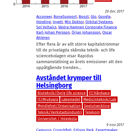
Telekom
29 dec 2017
Acconeer
, 
BoneSupport
, 
Boozt
, 
Glo
, 
Google
, 
Hövding
, 
Inyett
, 
Min Doktor
, 
Orbital Systems
, 
Sol Voltaics
, 
Västra Hamnen Corporate Finance
Karl-Johan Persson
, 
Örjan Johansson
, 
Oscar
Ahlgren
Efter flera år av allt större kapitalströmmar
till de privatägda skånska teknik- och life
sciencebolagen visar Rapidus
sammanställning av årets emissioner att den
uppåtgående trenden…
Avståndet krymper till
Helsingborg
Bioteknik/Övrig life science
IT/Hårdvara
IT/Mjukvara
Läkemedel
Medicinteknik/Lab
Myndighet/Organisation
Spelutveckling
Teknik/Verkstadsindustri
Telekom
Universitet / Högskola
9 nov 2017
Camurus
, 
Crunchfish
, 
Edison Park
, 
Expertmaker
, 