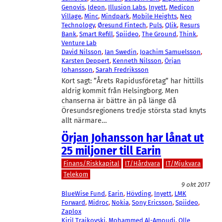
Genovis
, 
Ideon
, 
Illusion Labs
, 
Inyett
, 
Medicon
Village
, 
Minc
, 
Mindpark
, 
Mobile Heights
, 
Neo
Technology
, 
Øresund Fintech
, 
Puls
, 
Qlik
, 
Resurs
Bank
, 
Smart Refill
, 
Spiideo
, 
The Ground
, 
Think
, 
Venture Lab
David Nilsson
, 
Jan Swedin
, 
Joachim Samuelsson
, 
Karsten Deppert
, 
Kenneth Nilsson
, 
Örjan
Johansson
, 
Sarah Fredriksson
Kort sagt: ”Årets Rapidusföretag” har hittills
aldrig kommit från Helsingborg. Men
chanserna är bättre än på länge då
Öresundsregionens tredje största stad knyts
allt närmare…
Örjan Johansson har lånat ut
25 miljoner till Earin
Finans/Riskkapital
IT/Hårdvara
IT/Mjukvara
Telekom
9 okt 2017
BlueWise Fund
, 
Earin
, 
Hövding
, 
Inyett
, 
LMK
Forward
, 
Midroc
, 
Nokia
, 
Sony Ericsson
, 
Spiideo
, 
Zaplox
Kiril Trajkovski
, 
Mohammed Al-Amoudi
, 
Olle