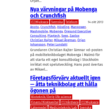
Örjan…
Nya värvningar på Mobenga
och Crunchfish
IT/Mjukvara
Svenska
Telekom
14 okt 2013
Anoto
, 
Crunchfish
, 
Hövding
, 
Manpower
, 
Mashmobile
, 
Mobenga
, 
Öresund Executive
Consulting
, 
Playtech
, 
Svep
, 
Zaplox
Christian Rajter
, 
Mikael Ångman
, 
Örjan
Johansson
, 
Peter Lundahl
Grundaren Christian Rajter lämnar vd-posten
på mobilteknikbolaget Mobenga i Malmö för
att starta ett eget konsultbolag i Stockholm
inriktat mot spelutveckling. Hans post övertas
av Mikael…
Företagsförvärv aktuellt igen
— åtta teknikbolag att hålla
ögonen på
Bioteknik/Övrig life science
Finans/Riskkapital
IT/Hårdvara
IT/Mjukvara
Läkemedel
Medicinteknik/Lab
Svenska