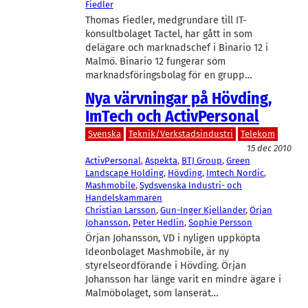
Fiedler
Thomas Fiedler, medgrundare till IT-
konsultbolaget Tactel, har gått in som
delägare och marknadschef i Binario 12 i
Malmö. Binario 12 fungerar som
marknadsföringsbolag för en grupp…
Nya värvningar på Hövding,
ImTech och ActivPersonal
Svenska
Teknik/Verkstadsindustri
Telekom
15 dec 2010
ActivPersonal
, 
Aspekta
, 
BTJ Group
, 
Green
Landscape Holding
, 
Hövding
, 
Imtech Nordic
, 
Mashmobile
, 
Sydsvenska Industri- och
Handelskammaren
Christian Larsson
, 
Gun-Inger Kjellander
, 
Örjan
Johansson
, 
Peter Hedlin
, 
Sophie Persson
Örjan Johansson, VD i nyligen uppköpta
Ideonbolaget Mashmobile, är ny
styrelseordförande i Hövding. Örjan
Johansson har länge varit en mindre ägare i
Malmöbolaget, som lanserat…