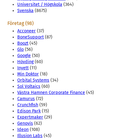
Universitet / Högskola
(364)
Svenska
(8675)
Företag (98)
Acconeer
(37)
BoneSupport
(87)
Boozt
(45)
Glo
(56)
Google
(50)
Hövding
(60)
Inyett
(11)
Min Doktor
(18)
Orbital Systems
(34)
Sol Voltaics
(60)
Västra Hamnen Corporate Finance
(45)
Camurus
(72)
Crunchfish
(59)
Edison Park
(15)
Expertmaker
(29)
Genovis
(62)
Ideon
(108)
Illusion Labs
(45)