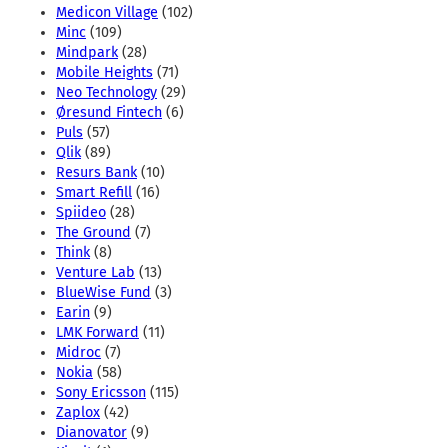
Medicon Village
(102)
Minc
(109)
Mindpark
(28)
Mobile Heights
(71)
Neo Technology
(29)
Øresund Fintech
(6)
Puls
(57)
Qlik
(89)
Resurs Bank
(10)
Smart Refill
(16)
Spiideo
(28)
The Ground
(7)
Think
(8)
Venture Lab
(13)
BlueWise Fund
(3)
Earin
(9)
LMK Forward
(11)
Midroc
(7)
Nokia
(58)
Sony Ericsson
(115)
Zaplox
(42)
Dianovator
(9)