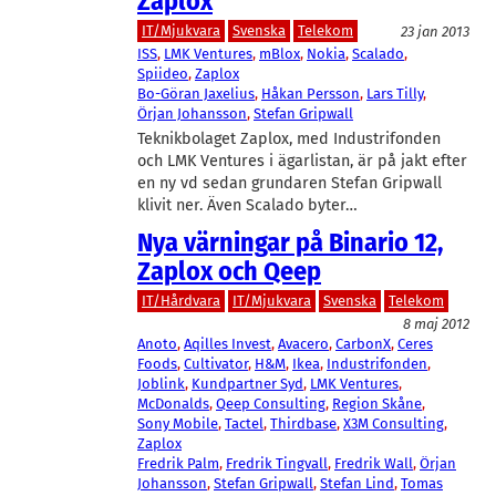
Zaplox
IT/Mjukvara
Svenska
Telekom
23 jan 2013
ISS
, 
LMK Ventures
, 
mBlox
, 
Nokia
, 
Scalado
, 
Spiideo
, 
Zaplox
Bo-Göran Jaxelius
, 
Håkan Persson
, 
Lars Tilly
, 
Örjan Johansson
, 
Stefan Gripwall
Teknikbolaget Zaplox, med Industrifonden
och LMK Ventures i ägarlistan, är på jakt efter
en ny vd sedan grundaren Stefan Gripwall
klivit ner. Även Scalado byter…
Nya värningar på Binario 12,
Zaplox och Qeep
IT/Hårdvara
IT/Mjukvara
Svenska
Telekom
8 maj 2012
Anoto
, 
Aqilles Invest
, 
Avacero
, 
CarbonX
, 
Ceres
Foods
, 
Cultivator
, 
H&M
, 
Ikea
, 
Industrifonden
, 
Joblink
, 
Kundpartner Syd
, 
LMK Ventures
, 
McDonalds
, 
Qeep Consulting
, 
Region Skåne
, 
Sony Mobile
, 
Tactel
, 
Thirdbase
, 
X3M Consulting
, 
Zaplox
Fredrik Palm
, 
Fredrik Tingvall
, 
Fredrik Wall
, 
Örjan
Johansson
, 
Stefan Gripwall
, 
Stefan Lind
, 
Tomas