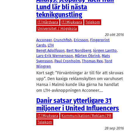
Lund lär bli nästa
teknikgunstling
IT/Hårdvara
IT/Mjukvara
Telekom
Universitet / Högskola
20 okt 2016
Acconeer
, 
Crunchfish
, 
Ericsson
, 
Fingerprint
Cards
, 
LTH
Bengt Adolfsson
, 
Bert Nordberg
, 
Jörgen Lantto
, 
Lars-Erik Wernersson
, 
Mårten Öbrink
, 
Mats
Svensson
, 
Paul Cronholm
, 
Thomas Rex
, 
Tord
Wingren
Kort sagt: ”Förväntningar är till för att skruvas
upp”. Den kaxiga reklamskylten om varuhuset
Hansa i Malmö kunde lika gärna ha handlat
om LTH-avknoppningen Acconeer.…
Danir satsar ytterligare 31
miljoner i United Influencers
IT/Mjukvara
Kommunikation/Reklam/PR
Telekom
28 sep 2016