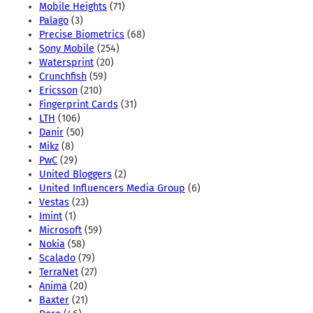
Mobile Heights
(71)
Palago
(3)
Precise Biometrics
(68)
Sony Mobile
(254)
Watersprint
(20)
Crunchfish
(59)
Ericsson
(210)
Fingerprint Cards
(31)
LTH
(106)
Danir
(50)
Mikz
(8)
PwC
(29)
United Bloggers
(2)
United Influencers Media Group
(6)
Vestas
(23)
Imint
(1)
Microsoft
(59)
Nokia
(58)
Scalado
(79)
TerraNet
(27)
Anima
(20)
Baxter
(21)