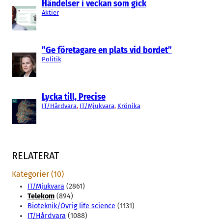
Händelser i veckan som gick
Aktier
”Ge företagare en plats vid bordet”
Politik
Lycka till, Precise
IT/Hårdvara
, 
IT/Mjukvara
, 
Krönika
RELATERAT
Kategorier (10)
IT/Mjukvara
(2861)
Telekom
(894)
Bioteknik/Övrig life science
(1131)
IT/Hårdvara
(1088)