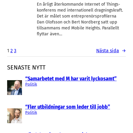
En årligt återkommande Internet of Things-
konferens med internationell dragningskraft.
Det är målet som entreprenörsprofilerna
Dan Olofsson och Bert Nordberg satt upp
tillsammans med Mobile Heights. Parallellt
flyttar även…
1
2
3
Nästa sida
→
SENASTE NYTT
“Samarbetet med M har varit lyckosamt”
Politik
“Fler utbildningar som leder till jobb”
Politik