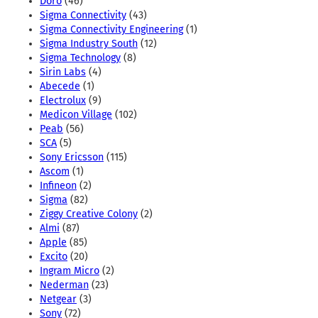
Doro
(46)
Sigma Connectivity
(43)
Sigma Connectivity Engineering
(1)
Sigma Industry South
(12)
Sigma Technology
(8)
Sirin Labs
(4)
Abecede
(1)
Electrolux
(9)
Medicon Village
(102)
Peab
(56)
SCA
(5)
Sony Ericsson
(115)
Ascom
(1)
Infineon
(2)
Sigma
(82)
Ziggy Creative Colony
(2)
Almi
(87)
Apple
(85)
Excito
(20)
Ingram Micro
(2)
Nederman
(23)
Netgear
(3)
Sony
(72)