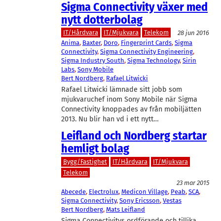
Sigma Connectivity växer med
nytt dotterbolag
IT/Hårdvara
IT/Mjukvara
Telekom
28 jun 2016
Anima
, 
Baxter
, 
Doro
, 
Fingerprint Cards
, 
Sigma
Connectivity
, 
Sigma Connectivity Engineering
, 
Sigma Industry South
, 
Sigma Technology
, 
Sirin
Labs
, 
Sony Mobile
Bert Nordberg
, 
Rafael Litwicki
Rafael Litwicki lämnade sitt jobb som
mjukvaruchef inom Sony Mobile när Sigma
Connectivity knoppades av från mobiljätten
2013. Nu blir han vd i ett nytt…
Leifland och Nordberg startar
hemligt bolag
Bygg/Fastighet
IT/Hårdvara
IT/Mjukvara
Telekom
23 mar 2015
Abecede
, 
Electrolux
, 
Medicon Village
, 
Peab
, 
SCA
, 
Sigma Connectivity
, 
Sony Ericsson
, 
Vestas
Bert Nordberg
, 
Mats Leifland
Sigma Connectivitys ordförande och tillika