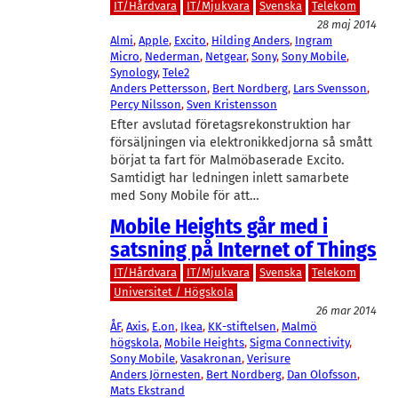
IT/Hårdvara
IT/Mjukvara
Svenska
Telekom
28 maj 2014
Almi
, 
Apple
, 
Excito
, 
Hilding Anders
, 
Ingram
Micro
, 
Nederman
, 
Netgear
, 
Sony
, 
Sony Mobile
, 
Synology
, 
Tele2
Anders Pettersson
, 
Bert Nordberg
, 
Lars Svensson
, 
Percy Nilsson
, 
Sven Kristensson
Efter avslutad företagsrekonstruktion har
försäljningen via elektronikkedjorna så smått
börjat ta fart för Malmöbaserade Excito.
Samtidigt har ledningen inlett samarbete
med Sony Mobile för att…
Mobile Heights går med i
satsning på Internet of Things
IT/Hårdvara
IT/Mjukvara
Svenska
Telekom
Universitet / Högskola
26 mar 2014
ÅF
, 
Axis
, 
E.on
, 
Ikea
, 
KK-stiftelsen
, 
Malmö
högskola
, 
Mobile Heights
, 
Sigma Connectivity
, 
Sony Mobile
, 
Vasakronan
, 
Verisure
Anders Jörnesten
, 
Bert Nordberg
, 
Dan Olofsson
, 
Mats Ekstrand