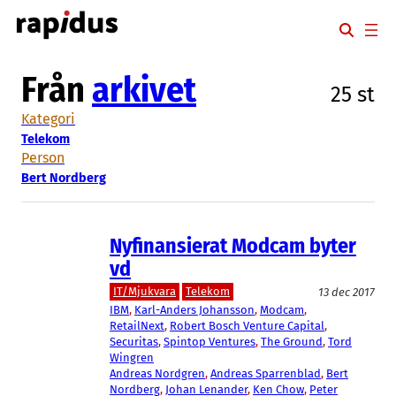
Hoppa
till
innehåll
Från
arkivet
25 st
Kategori
Telekom
Person
Bert Nordberg
Nyfinansierat Modcam byter
vd
IT/Mjukvara
Telekom
13 dec 2017
IBM
, 
Karl-Anders Johansson
, 
Modcam
, 
RetailNext
, 
Robert Bosch Venture Capital
, 
Securitas
, 
Spintop Ventures
, 
The Ground
, 
Tord
Wingren
Andreas Nordgren
, 
Andreas Sparrenblad
, 
Bert
Nordberg
, 
Johan Lenander
, 
Ken Chow
, 
Peter