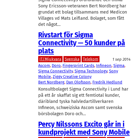
Sony Ericsson-veteranen Bert Nordberg har
grundat ett bolag tillsammans med Medicon
Villages vd Mats Leifland. Bolaget, som fått
det något…
Rivstart för Sigma
Connectivity — 50 kunder på
plats
IT/Mjukvara
Svenska
Telekom
1 sep 2014
Ascom
, 
Doro
, 
Fingerprint Cards
, 
Infineon
, 
Sigma
, 
Sigma Connectivity
, 
Sigma Technology
, 
Sony
Mobile
, 
Ziggy Creative Colony
Bert Nordberg
, 
Dan Olofsson
, 
Fredrik Hedlund
Konsultbolaget Sigma Connectivity i Lund har
på ett år skaffat sig ett femtiotal kunder,
däribland tyska halvledartillverkaren
Infineon, schweiziska Ascom samt svenska
börsbolagen Doro och…
Percy Nilssons Excito går in i
kundprojekt med Sony Mobile