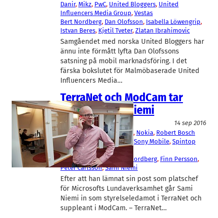
Danir
, 
Mikz
, 
PwC
, 
United Bloggers
, 
United
Influencers Media Group
, 
Vestas
Bert Nordberg
, 
Dan Olofsson
, 
Isabella Löwengrip
, 
Istvan Beres
, 
Kjetil Tveter
, 
Zlatan Ibrahimovic
Samgåendet med norska United Bloggers har
ännu inte förmått lyfta Dan Olofssons
satsning på mobil marknadsföring. I det
färska bokslutet för Malmöbaserade United
Influencers Media…
TerraNet och ModCam tar
hjälp av Sami Niemi
IT/Mjukvara
Telekom
14 sep 2016
Imint
, 
Microsoft
, 
Modcam
, 
Nokia
, 
Robert Bosch
Venture Capital
, 
Scalado
, 
Sony Mobile
, 
Spintop
Ventures
, 
TerraNet
Andreas Nordgren
, 
Bert Nordberg
, 
Finn Persson
, 
Peter Carlsson
, 
Sami Niemi
Efter att han lämnat sin post som platschef
för Microsofts Lundaverksamhet går Sami
Niemi in som styrelseledamot i TerraNet och
suppleant i ModCam. – TerraNet…