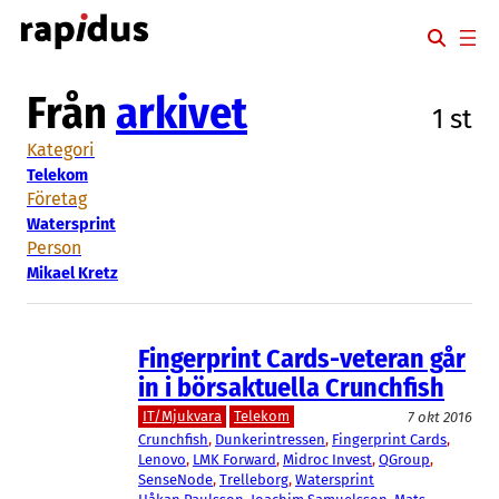
Hoppa
till
innehåll
Från
arkivet
1 st
Kategori
Telekom
Företag
Watersprint
Person
Mikael Kretz
Fingerprint Cards-veteran går
in i börsaktuella Crunchfish
IT/Mjukvara
Telekom
7 okt 2016
Crunchfish
, 
Dunkerintressen
, 
Fingerprint Cards
, 
Lenovo
, 
LMK Forward
, 
Midroc Invest
, 
QGroup
, 
SenseNode
, 
Trelleborg
, 
Watersprint