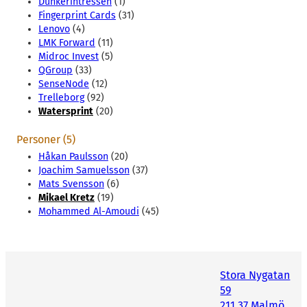
Dunkerintressen
(1)
Fingerprint Cards
(31)
Lenovo
(4)
LMK Forward
(11)
Midroc Invest
(5)
QGroup
(33)
SenseNode
(12)
Trelleborg
(92)
Watersprint
(20)
Personer (5)
Håkan Paulsson
(20)
Joachim Samuelsson
(37)
Mats Svensson
(6)
Mikael Kretz
(19)
Mohammed Al-Amoudi
(45)
Stora Nygatan
59
211 37 Malmö