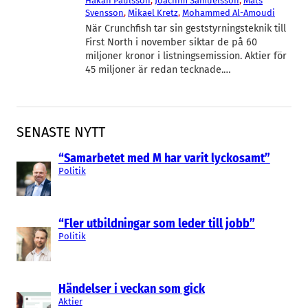
Håkan Paulsson
, 
Joachim Samuelsson
, 
Mats
Svensson
, 
Mikael Kretz
, 
Mohammed Al-Amoudi
När Crunchfish tar sin geststyrningsteknik till
First North i november siktar de på 60
miljoner kronor i listningsemission. Aktier för
45 miljoner är redan tecknade.…
SENASTE NYTT
“Samarbetet med M har varit lyckosamt”
Politik
“Fler utbildningar som leder till jobb”
Politik
Händelser i veckan som gick
Aktier