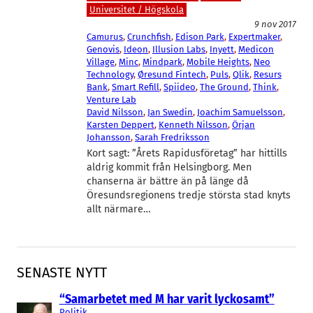
Universitet / Högskola
9 nov 2017
Camurus
, 
Crunchfish
, 
Edison Park
, 
Expertmaker
, 
Genovis
, 
Ideon
, 
Illusion Labs
, 
Inyett
, 
Medicon
Village
, 
Minc
, 
Mindpark
, 
Mobile Heights
, 
Neo
Technology
, 
Øresund Fintech
, 
Puls
, 
Qlik
, 
Resurs
Bank
, 
Smart Refill
, 
Spiideo
, 
The Ground
, 
Think
, 
Venture Lab
David Nilsson
, 
Jan Swedin
, 
Joachim Samuelsson
, 
Karsten Deppert
, 
Kenneth Nilsson
, 
Örjan
Johansson
, 
Sarah Fredriksson
Kort sagt: ”Årets Rapidusföretag” har hittills
aldrig kommit från Helsingborg. Men
chanserna är bättre än på länge då
Öresundsregionens tredje största stad knyts
allt närmare…
SENASTE NYTT
“Samarbetet med M har varit lyckosamt”
Politik