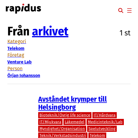
Hoppa
till
innehåll
Från
arkivet
1 st
Kategori
Telekom
Företag
Venture Lab
Person
Örjan Johansson
Avståndet krymper till
Helsingborg
Bioteknik/Övrig life science
IT/Hårdvara
IT/Mjukvara
Läkemedel
Medicinteknik/Lab
Myndighet/Organisation
Spelutveckling
Teknik/Verkstadsindustri
Telekom