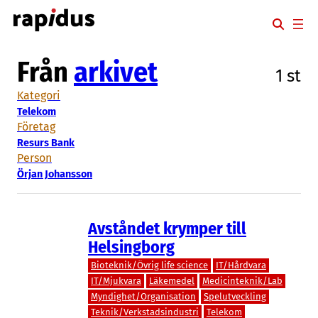
Hoppa
till
innehåll
Från
arkivet
1 st
Kategori
Telekom
Företag
Resurs Bank
Person
Örjan Johansson
Avståndet krymper till
Helsingborg
Bioteknik/Övrig life science
IT/Hårdvara
IT/Mjukvara
Läkemedel
Medicinteknik/Lab
Myndighet/Organisation
Spelutveckling
Teknik/Verkstadsindustri
Telekom