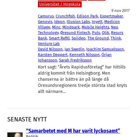
Universitet / Högskola
9 nov 2017
Camurus
, 
Crunchfish
, 
Edison Park
, 
Expertmaker
, 
Genovis
, 
Ideon
, 
Illusion Labs
, 
Inyett
, 
Medicon
Village
, 
Minc
, 
Mindpark
, 
Mobile Heights
, 
Neo
Technology
, 
Øresund Fintech
, 
Puls
, 
Qlik
, 
Resurs
Bank
, 
Smart Refill
, 
Spiideo
, 
The Ground
, 
Think
, 
Venture Lab
David Nilsson
, 
Jan Swedin
, 
Joachim Samuelsson
, 
Karsten Deppert
, 
Kenneth Nilsson
, 
Örjan
Johansson
, 
Sarah Fredriksson
Kort sagt: ”Årets Rapidusföretag” har hittills
aldrig kommit från Helsingborg. Men
chanserna är bättre än på länge då
Öresundsregionens tredje största stad knyts
allt närmare…
SENASTE NYTT
“Samarbetet med M har varit lyckosamt”
Politik