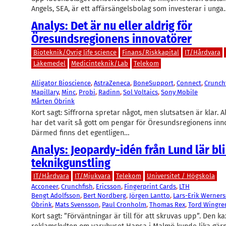
Angels, SEA, är ett affärsängelsbolag som investerar i unga
Analys: Det är nu eller aldrig för
Öresundsregionens innovatörer
Bioteknik/Övrig life science
Finans/Riskkapital
IT/Hårdvara
Läkemedel
Medicinteknik/Lab
Telekom
Alligator Bioscience
, 
AstraZeneca
, 
BoneSupport
, 
Connect
, 
Crunch
Mapillary
, 
Minc
, 
Probi
, 
Radinn
, 
Sol Voltaics
, 
Sony Mobile
Mårten Öbrink
Kort sagt: Siffrorna spretar något, men slutsatsen är klar. 
har det varit så gott om pengar för Öresundsregionens inn
Därmed finns det egentligen…
Analys: Jeopardy-idén från Lund lär bli
teknikgunstling
IT/Hårdvara
IT/Mjukvara
Telekom
Universitet / Högskola
Acconeer
, 
Crunchfish
, 
Ericsson
, 
Fingerprint Cards
, 
LTH
Bengt Adolfsson
, 
Bert Nordberg
, 
Jörgen Lantto
, 
Lars-Erik Werner
Öbrink
, 
Mats Svensson
, 
Paul Cronholm
, 
Thomas Rex
, 
Tord Wingre
Kort sagt: ”Förväntningar är till för att skruvas upp”. Den ka