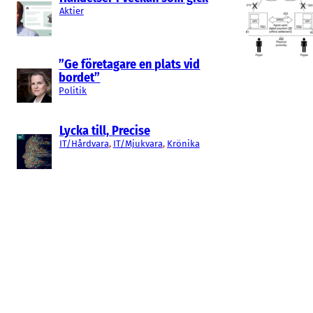
Aktier
”Ge företagare en plats vid
bordet”
Politik
Lycka till, Precise
IT/Hårdvara
, 
IT/Mjukvara
, 
Krönika