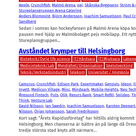
Apple
, 
Crunchfish
, 
Malmö Arena
, 
pej
, 
Skånska Byggvaror
, 
Ström & 
Stureplansgruppen Arena Catering
Anders Blomqvist
, 
Björn Andersson
, 
Joachim Samuelsson
, 
Paul C
Sandberg
Sedan i somras kan hockeyfansen på Malmö Arena köpa kor
pausen med hjälp av Malmöbolaget pejs mobilapp. Ett nyt
Stureplansgruppen…
Avståndet krymper till Helsingborg
Bioteknik/Övrig life science
IT/Hårdvara
IT/Mjukvara
Läkem
Medicinteknik/Lab
Myndighet/Organisation
Spelutveckling
Teknik/Verkstadsindustri
Telekom
Universitet / Högskola
Camurus
, 
Crunchfish
, 
Edison Park
, 
Expertmaker
, 
Genovis
, 
Ideon
, 
I
Inyett
, 
Medicon Village
, 
Minc
, 
Mindpark
, 
Mobile Heights
, 
Neo Tec
Øresund Fintech
, 
Puls
, 
Qlik
, 
Resurs Bank
, 
Smart Refill
, 
Spiideo
, 
Th
Think
, 
Venture Lab
David Nilsson
, 
Jan Swedin
, 
Joachim Samuelsson
, 
Karsten Deppert
Nilsson
, 
Örjan Johansson
, 
Sarah Fredriksson
Kort sagt: ”Årets Rapidusföretag” har hittills aldrig kommit 
Helsingborg. Men chanserna är bättre än på länge då Öre
tredje största stad knyts allt närmare…