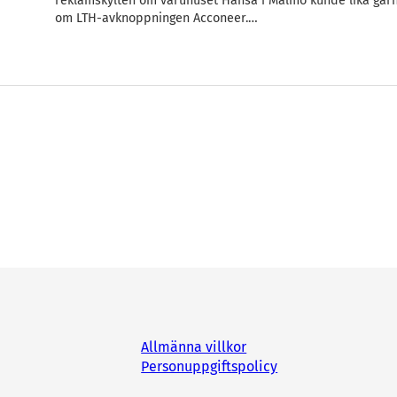
reklamskylten om varuhuset Hansa i Malmö kunde lika gär
om LTH-avknoppningen Acconeer.…
Allmänna villkor
Personuppgiftspolicy