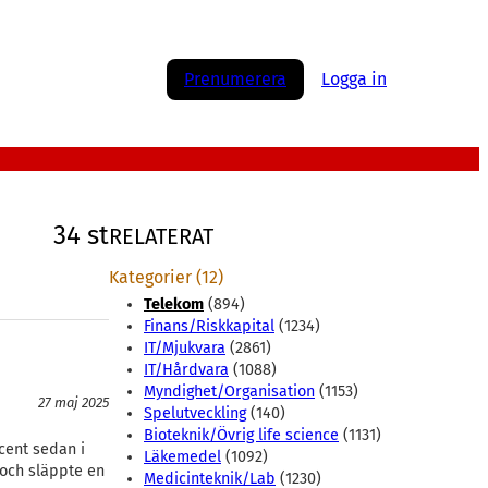
Prenumerera
Logga in
34 st
RELATERAT
Kategorier (12)
Telekom
(894)
Finans/Riskkapital
(1234)
IT/Mjukvara
(2861)
IT/Hårdvara
(1088)
Myndighet/Organisation
(1153)
27 maj 2025
Spelutveckling
(140)
Bioteknik/Övrig life science
(1131)
cent sedan i
Läkemedel
(1092)
 och släppte en
Medicinteknik/Lab
(1230)