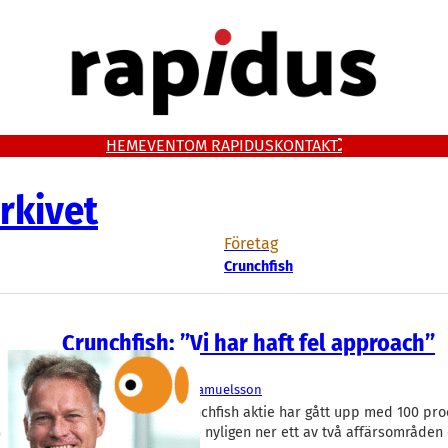
HEM
EVENT
OM RAPIDUS
KONTAKT
rkivet
Företag
Crunchfish
Crunchfish: ”Vi har haft fel approach”
Telekom
Crunchfish
Joachim Samuelsson
Malmöbaserade Crunchfish aktie har gått upp med 100 pro
fredags. Bolaget lade nyligen ner ett av två affärsområden