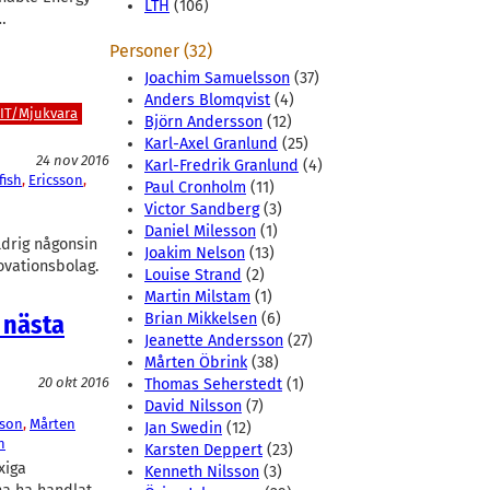
LTH
(106)
…
Personer (32)
Joachim Samuelsson
(37)
Anders Blomqvist
(4)
IT/Mjukvara
Björn Andersson
(12)
Karl-Axel Granlund
(25)
24 nov 2016
Karl-Fredrik Granlund
(4)
fish
, 
Ericsson
, 
Paul Cronholm
(11)
Victor Sandberg
(3)
Daniel Milesson
(1)
Aldrig någonsin
Joakim Nelson
(13)
ovationsbolag.
Louise Strand
(2)
Martin Milstam
(1)
 nästa
Brian Mikkelsen
(6)
Jeanette Andersson
(27)
Mårten Öbrink
(38)
20 okt 2016
Thomas Seherstedt
(1)
David Nilsson
(7)
sson
, 
Mårten
Jan Swedin
(12)
n
Karsten Deppert
(23)
xiga
Kenneth Nilsson
(3)