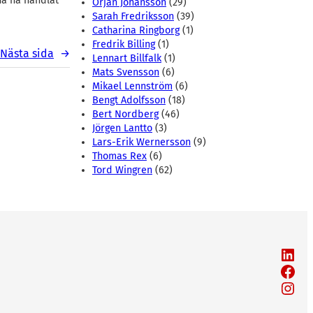
na ha handlat
Örjan Johansson
(29)
Sarah Fredriksson
(39)
Catharina Ringborg
(1)
Fredrik Billing
(1)
Nästa sida
→
Lennart Billfalk
(1)
Mats Svensson
(6)
Mikael Lennström
(6)
Bengt Adolfsson
(18)
Bert Nordberg
(46)
Jörgen Lantto
(3)
Lars-Erik Wernersson
(9)
Thomas Rex
(6)
Tord Wingren
(62)
LinkedIn
Facebook
Instagram