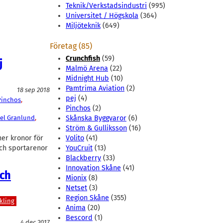
Teknik/Verkstadsindustri
(995)
Universitet / Högskola
(364)
Miljöteknik
(649)
Företag (85)
Crunchfish
(59)
j
Malmö Arena
(22)
Midnight Hub
(10)
Pamtrima Aviation
(2)
18 sep 2018
pej
(4)
Pinchos
, 
Pinchos
(2)
xel Granlund
, 
Skånska Byggvaror
(6)
Ström & Gulliksson
(16)
er kronor för
Volito
(41)
 och sportarenor
YouCruit
(13)
Blackberry
(33)
Innovation Skåne
(41)
och
Mionix
(8)
Netset
(3)
Region Skåne
(355)
kling
Anima
(20)
Bescord
(1)
4 dec 2017