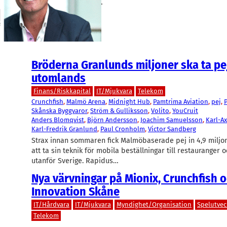
positiv patentnyhet.…
Bröderna Granlunds miljoner ska ta pe
utomlands
Finans/Riskkapital
IT/Mjukvara
Telekom
Crunchfish
, 
Malmö Arena
, 
Midnight Hub
, 
Pamtrima Aviation
, 
pej
, 
Skånska Byggvaror
, 
Ström & Gulliksson
, 
Volito
, 
YouCruit
Anders Blomqvist
, 
Björn Andersson
, 
Joachim Samuelsson
, 
Karl-A
Karl-Fredrik Granlund
, 
Paul Cronholm
, 
Victor Sandberg
Strax innan sommaren fick Malmöbaserade pej in 4,9 miljon
att ta sin teknik för mobila beställningar till restauranger
utanför Sverige. Rapidus…
Nya värvningar på Mionix, Crunchfish 
Innovation Skåne
IT/Hårdvara
IT/Mjukvara
Myndighet/Organisation
Spelutvec
Telekom