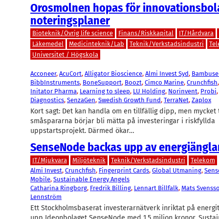
Orosmolnen hopas för innovationsbo
noteringsplaner
Bioteknik/Övrig life science
Finans/Riskkapital
IT/Hårdvara
Läkemedel
Medicinteknik/Lab
Teknik/Verkstadsindustri
Te
Universitet / Högskola
Acconeer
, 
AcuCort
, 
Alligator Bioscience
, 
Almi Invest Syd
, 
Bambuse
BibbInstruments
, 
BoneSupport
, 
Boozt
, 
Cimco Marine
, 
Crunchfish
,
Initator Pharma
, 
Learning to sleep
, 
LU Holding
, 
Norinvent
, 
Probi
,
Diagnostics
, 
SenzaGen
, 
Swedish Growth Fund
, 
TerraNet
, 
Zaplox
Kort sagt: Det kan handla om en tillfällig dipp, men mycket 
småspararna börjar bli mätta på investeringar i riskfyllda
uppstartsprojekt. Därmed ökar…
SenseNode backas upp av energiängla
IT/Mjukvara
Miljöteknik
Teknik/Verkstadsindustri
Telekom
Almi Invest
, 
Crunchfish
, 
Fingerprint Cards
, 
Global Utmaning
, 
Sens
Mobile
, 
Sustainable Energy Angels
Catharina Ringborg
, 
Fredrik Billing
, 
Lennart Billfalk
, 
Mats Svenss
Lennström
Ett Stockholmsbaserat investerarnätverk inriktat på energi
upp Ideonbolaget SenseNode med 1,5 miljon kronor. Susta