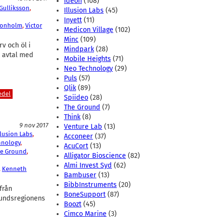
Ideon
(108)
Gulliksson
, 
Illusion Labs
(45)
Inyett
(11)
ronholm
, 
Victor
Medicon Village
(102)
Minc
(109)
v och öl i
Mindpark
(28)
t avtal med
Mobile Heights
(71)
Neo Technology
(29)
Puls
(57)
Qlik
(89)
edel
Spiideo
(28)
The Ground
(7)
Think
(8)
9 nov 2017
Venture Lab
(13)
llusion Labs
, 
Acconeer
(37)
hnology
, 
AcuCort
(13)
e Ground
, 
Alligator Bioscience
(82)
Almi Invest Syd
(62)
, 
Kenneth
Bambuser
(13)
BibbInstruments
(20)
från
BoneSupport
(87)
sundsregionens
Boozt
(45)
Cimco Marine
(3)