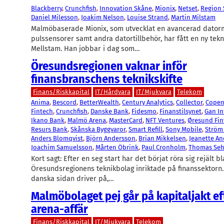
Blackberry
, 
Crunchfish
, 
Innovation Skåne
, 
Mionix
, 
Netset
, 
Region
Daniel Milesson
, 
Joakim Nelson
, 
Louise Strand
, 
Martin Milstam
Malmöbaserade Mionix, som utvecklat en avancerad dato
pulssensorer samt andra datortillbehör, har fått en ny tekn
Mellstam. Han jobbar i dag som…
Öresundsregionen vaknar inför
finansbranschens teknikskifte
Finans/Riskkapital
IT/Hårdvara
IT/Mjukvara
Telekom
Anima
, 
Bescord
, 
BetterWealth
, 
Century Analytics
, 
Collector
, 
Cope
Fintech
, 
Crunchfish
, 
Danske Bank
, 
Fidesmo
, 
Finanstilsynet
, 
Gan In
Ikano Bank
, 
Malmö Arena
, 
MasterCard
, 
NFT Ventures
, 
Øresund Fin
Resurs Bank
, 
Skånska Byggvaror
, 
Smart Refill
, 
Sony Mobile
, 
Ström 
Anders Blomqvist
, 
Björn Andersson
, 
Brian Mikkelsen
, 
Jeanette A
Joachim Samuelsson
, 
Mårten Öbrink
, 
Paul Cronholm
, 
Thomas Seh
Kort sagt: Efter en seg start har det börjat röra sig rejält b
Öresundsregionens teknikbolag inriktade på finanssektorn.
danska sidan driver på,…
Malmöbolaget pej går på kapitaljakt ef
arena-affär
Finans/Riskkapital
IT/Mjukvara
Telekom