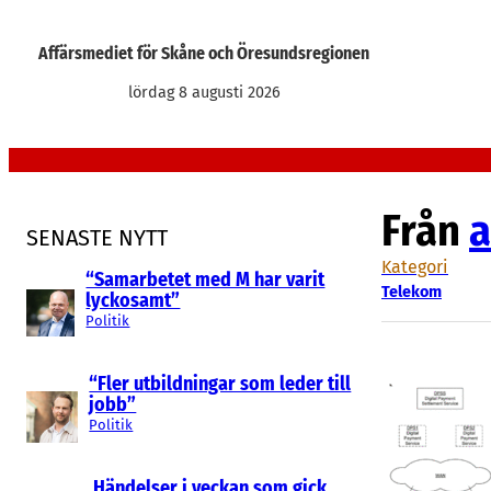
Hoppa
till
Affärsmediet för Skåne och Öresundsregionen
innehåll
lördag 8 augusti 2026
Från
a
SENASTE NYTT
Kategori
“Samarbetet med M har varit
Telekom
lyckosamt”
Politik
“Fler utbildningar som leder till
jobb”
Politik
Händelser i veckan som gick