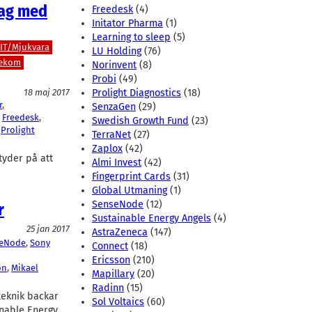
lag med
Freedesk
(4)
Initator Pharma
(1)
Learning to sleep
(5)
IT/Mjukvara
LU Holding
(76)
lekom
Norinvent
(8)
Probi
(49)
18 maj 2017
Prolight Diagnostics
(18)
r
, 
SenzaGen
(29)
 
Freedesk
, 
Swedish Growth Fund
(23)
 
Prolight
TerraNet
(27)
Zaplox
(42)
tyder på att
Almi Invest
(42)
Fingerprint Cards
(31)
Global Utmaning
(1)
SenseNode
(12)
r
Sustainable Energy Angels
(4)
25 jan 2017
AstraZeneca
(147)
eNode
, 
Sony
Connect
(18)
Ericsson
(210)
on
, 
Mikael
Mapillary
(20)
Radinn
(15)
teknik backar
Sol Voltaics
(60)
inable Energy