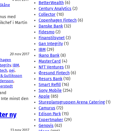
BetterWealth
(6)
 Skåne
Century Analytics
(2)
Collector
(10)
rmus med
Copenhagen Fintech
(6)
ikchef i Martin
Danske Bank
(32)
Fidesmo
(2)
Finanstilsynet
(2)
Gan Integrity
(1)
IBM
(29)
20 nov 2017
Ikano Bank
(8)
nhagen
MasterCard
(4)
tegrity
, 
IBM
, 
NFT Ventures
(3)
tech
, 
pej
, 
Øresund Fintech
(6)
& Gulliksson
Resurs Bank
(10)
ndersson
, 
Smart Refill
(16)
erstedt
Sony Mobile
(254)
land
Apple
(85)
 Inte minst den
Stureplansgruppen Arena Catering
(1)
Camurus
(72)
ter ny
Edison Park
(15)
Expertmaker
(29)
Genovis
(62)
13 nov 2017