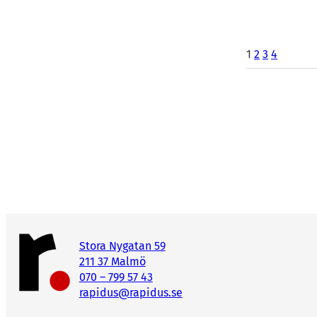
1
2
3
4
Stora Nygatan 59
211 37 Malmö
070 – 799 57 43
rapidus@rapidus.se