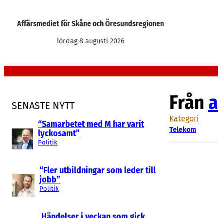
Hoppa
till
Affärsmediet för Skåne och Öresundsregionen
innehåll
lördag 8 augusti 2026
Från
a
SENASTE NYTT
Kategori
“Samarbetet med M har varit
Telekom
lyckosamt”
Politik
“Fler utbildningar som leder till
jobb”
Politik
Händelser i veckan som gick