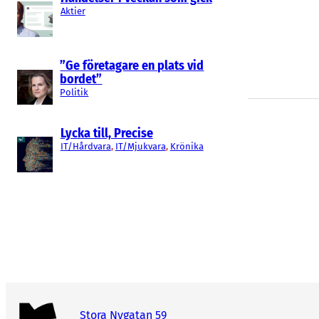
Aktier
”Ge företagare en plats vid
bordet”
Politik
Lycka till, Precise
IT/Hårdvara
, 
IT/Mjukvara
, 
Krönika
Stora Nygatan 59