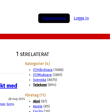
Prenumerera
Logga in
1 st
RELATERAT
Kategorier (4)
IT/Hårdvara
(1088)
IT/Mjukvara
(2861)
Svenska
(8675)
ekt med
Telekom
(894)
Företag (11)
28 maj 2014
Almi
(87)
gear
, 
Sony
, 
Apple
(85)
Excito
(20)