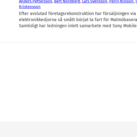
Anders Pettersson
, 
Bert Nordberg
, 
Lars Svensson
, 
Percy Nilsson
, 
Kristensson
Efter avslutad företagsrekonstruktion har försäljningen via
elektronikkedjorna så smått börjat ta fart för Malmöbasera
Samtidigt har ledningen inlett samarbete med Sony Mobile