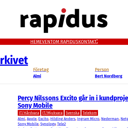
HEM
EVENT
OM RAPIDUS
KONTAKT
rkivet
Företag
Person
Almi
Bert Nordberg
Percy Nilssons Excito går in i kundproj
Sony Mobile
IT/Hårdvara
IT/Mjukvara
Svenska
Telekom
Almi
, 
Apple
, 
Excito
, 
Hilding Anders
, 
Ingram Micro
, 
Nederman
, 
Net
Sony Mobile
, 
Synology
, 
Tele2