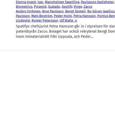
Eterna Invest
, 
Isec
, 
Mannheimer Swartling
, 
Paulssons Fastigheter
,
Biometrics
, 
Pyramid
, 
Scalado
, 
Spotify
, 
Vinge
, 
Zacco
Anders Forkman
, 
Arne Paulsson
, 
Bengt Domeij
, 
Bo-Göran Jaxelius
Paulsson
, 
Mats Boström
, 
Peder Holm
, 
Petra Hansson
, 
Pontus Be
Lindqvist
, 
Rutger Petersson
, 
Ulf Walle_n
Spotifys chefsjurist Petra Hansson går in i styrelsen för d
patentbyrån Zacco. Bolaget har också rekryterat Bengt Dom
inom immaterialrätt från Uppsala, och Peder…