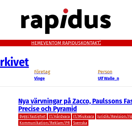
HEM
EVENT
OM RAPIDUS
KONTAKT
rkivet
Företag
Person
Vinge
Ulf Walle_n
Nya värvningar på Zacco, Paulssons Fas
Precise och Pyramid
Bygg/Fastighet
IT/Hårdvara
IT/Mjukvara
Juridik/Revision/Fö
Kommunikation/Reklam/PR
Svenska