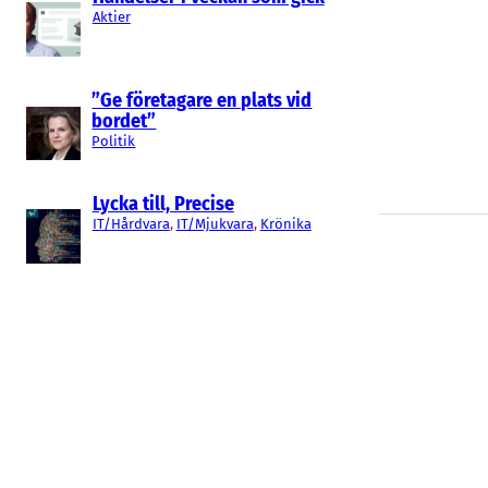
Aktier
”Ge företagare en plats vid
bordet”
Politik
Lycka till, Precise
IT/Hårdvara
, 
IT/Mjukvara
, 
Krönika