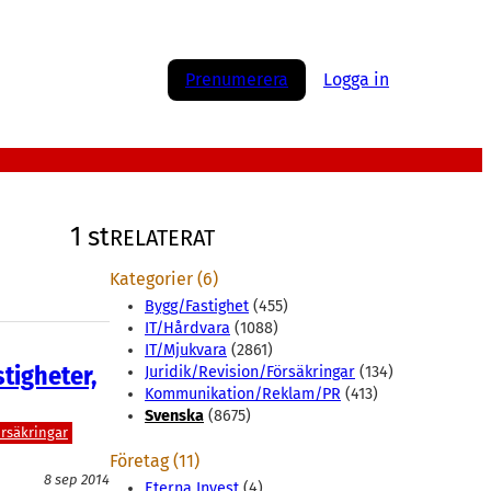
Prenumerera
Logga in
1 st
RELATERAT
Kategorier (6)
Bygg/Fastighet
(455)
IT/Hårdvara
(1088)
IT/Mjukvara
(2861)
tigheter,
Juridik/Revision/Försäkringar
(134)
Kommunikation/Reklam/PR
(413)
Svenska
(8675)
rsäkringar
Företag (11)
8 sep 2014
Eterna Invest
(4)