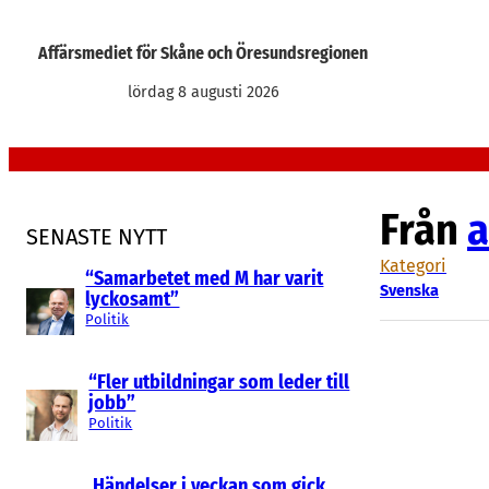
Hoppa
till
Affärsmediet för Skåne och Öresundsregionen
innehåll
lördag 8 augusti 2026
Från
a
SENASTE NYTT
Kategori
“Samarbetet med M har varit
Svenska
lyckosamt”
Politik
“Fler utbildningar som leder till
jobb”
Politik
Händelser i veckan som gick