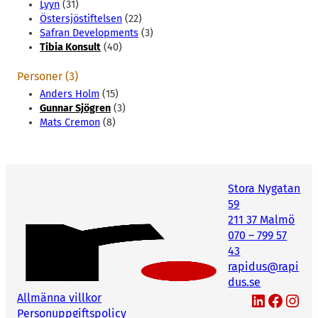
Lyyn
(31)
Östersjöstiftelsen
(22)
Safran Developments
(3)
Tibia Konsult
(40)
Personer (3)
Anders Holm
(15)
Gunnar Sjögren
(3)
Mats Cremon
(8)
Stora Nygatan
59
211 37 Malmö
070 – 799 57
43
rapidus@rapi
dus.se
LinkedIn
Facebook
Instagram
Allmänna villkor
Personuppgiftspolicy