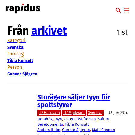
Hoppa
till
innehåll
Från
arkivet
1 st
Kategori
Svenska
Företag
Tibia Konsult
Person
Gunnar Sjögren
Storägare säljer Lyyn för
spottstyver
IT/Hårdvara
IT/Mjukvara
Svenska
16 jun 2014
Holahög
, 
Lyyn
, 
Östersjöstiftelsen
, 
Safran
Developments
, 
Tibia Konsult
Anders Holm
, 
Gunnar Sjögren
, 
Mats Cremon