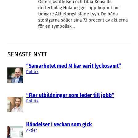
Östersjöstiftelsen och Tibia Konsults
dotterbolag Holahög ger upp hoppet om
tidigare Aktietorgslistade Lyyn. De båda
storägarna säljer sina 73 procent av aktierna
för en symbolisk…
SENASTE NYTT
“Samarbetet med M har varit lyckosamt”
Politik
“Fler utbildningar som leder till jobb”
Politik
Händelser i veckan som gick
Aktier