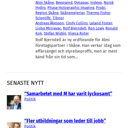
Almi Skåne
, 
Beepsend
, 
Dynapac
, 
Indevo
, 
Norsk
Hydro
, 
Phase Holographic Imaging
, 
Probi
, 
Region Skåne
, 
Skånemejerier
, 
Thermo Fisher
Scientific
, 
Tibnor
Andreas Åkesson
, 
Cindy Collins
, 
Leland Foster
, 
Ljubo Mrnjavac
, 
Rolf Bjerndell
, 
Ron Lowy
, 
Ronald
Kok
, 
Stefan Widén
, 
Viveca Rüter
Rolf Bjerndell är ny ordförande för Almi
Företagspartner i Skåne. Han verkar idag som
affärsängel och styrelseproffs, men är mest
känd från sin tid som…
SENASTE NYTT
“Samarbetet med M har varit lyckosamt”
Politik
“Fler utbildningar som leder till jobb”
Politik