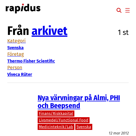
Hoppa
till
innehåll
Från
arkivet
1 st
Kategori
Svenska
Företag
Thermo Fisher Scientific
Person
Viveca Rüter
Nya värvningar på Almi, PHI
och Beepsend
Finans/Riskkapital
Livsmedel/Functional Food
Medicinteknik/Lab
Svenska
12 mar 2012