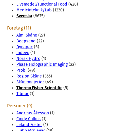
Livsmedel/Functional Food
(420)
Medicinteknik/Lab
(1230)
Svenska
(8675)
Företag (11)
Almi Skåne
(27)
Beepsend
(22)
Dynapac
(6)
Indevo
(1)
Norsk Hydro
(1)
Phase Holographic Imaging
(22)
Probi
(49)
Region Skåne
(355)
Skånemejerier
(49)
Thermo Fisher Scientific
(5)
Tibnor
(1)
Personer (9)
Andreas Åkesson
(1)
Cindy Collins
(1)
Leland Foster
(1)
Ljubo Mrnjavac
(18)