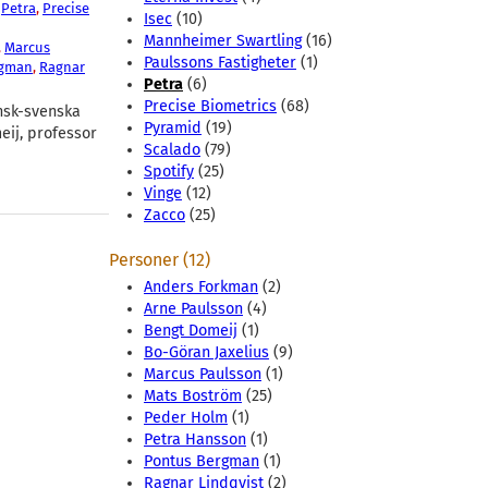
 
Petra
, 
Precise
Isec
(10)
Mannheimer Swartling
(16)
, 
Marcus
Paulssons Fastigheter
(1)
rgman
, 
Ragnar
Petra
(6)
Precise Biometrics
(68)
ansk-svenska
Pyramid
(19)
eij, professor
Scalado
(79)
Spotify
(25)
Vinge
(12)
Zacco
(25)
Personer (12)
Anders Forkman
(2)
Arne Paulsson
(4)
Bengt Domeij
(1)
Bo-Göran Jaxelius
(9)
Marcus Paulsson
(1)
Mats Boström
(25)
Peder Holm
(1)
Petra Hansson
(1)
Pontus Bergman
(1)
Ragnar Lindqvist
(2)