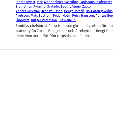
Eterna Invest
, 
Isec
, 
Mannheimer Swartling
, 
Paulssons Fastigheter
,
Biometrics
, 
Pyramid
, 
Scalado
, 
Spotify
, 
Vinge
, 
Zacco
Anders Forkman
, 
Arne Paulsson
, 
Bengt Domeij
, 
Bo-Göran Jaxelius
Paulsson
, 
Mats Boström
, 
Peder Holm
, 
Petra Hansson
, 
Pontus Be
Lindqvist
, 
Rutger Petersson
, 
Ulf Walle_n
Spotifys chefsjurist Petra Hansson går in i styrelsen för d
patentbyrån Zacco. Bolaget har också rekryterat Bengt Dom
inom immaterialrätt från Uppsala, och Peder…