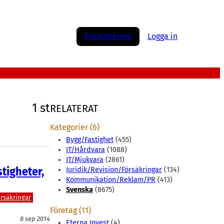
Prenumerera
Logga in
1 st
RELATERAT
Kategorier (6)
Bygg/Fastighet
(455)
IT/Hårdvara
(1088)
IT/Mjukvara
(2861)
tigheter,
Juridik/Revision/Försäkringar
(134)
Kommunikation/Reklam/PR
(413)
Svenska
(8675)
rsäkringar
Företag (11)
8 sep 2014
Eterna Invest
(4)