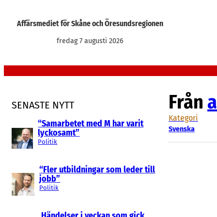
Hoppa
till
Affärsmediet för Skåne och Öresundsregionen
innehåll
fredag 7 augusti 2026
Från
a
SENASTE NYTT
Kategori
“Samarbetet med M har varit
Svenska
lyckosamt”
Politik
“Fler utbildningar som leder till
jobb”
Politik
Händelser i veckan som gick