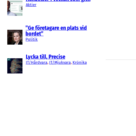
Aktier
”Ge företagare en plats vid
bordet”
Politik
Lycka till, Precise
IT/Hårdvara
, 
IT/Mjukvara
, 
Krönika