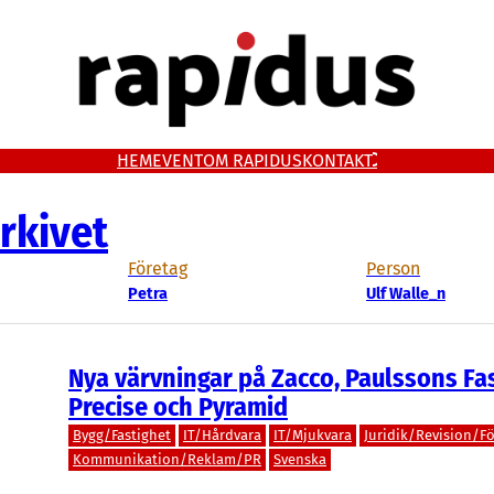
HEM
EVENT
OM RAPIDUS
KONTAKT
rkivet
Företag
Person
Petra
Ulf Walle_n
Nya värvningar på Zacco, Paulssons Fas
Precise och Pyramid
Bygg/Fastighet
IT/Hårdvara
IT/Mjukvara
Juridik/Revision/Fö
Kommunikation/Reklam/PR
Svenska