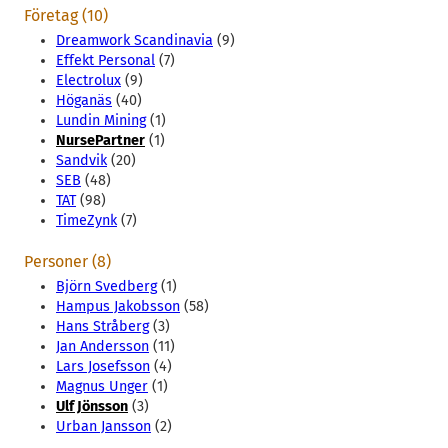
Företag (10)
Dreamwork Scandinavia
(9)
Effekt Personal
(7)
Electrolux
(9)
Höganäs
(40)
Lundin Mining
(1)
NursePartner
(1)
Sandvik
(20)
SEB
(48)
TAT
(98)
TimeZynk
(7)
Personer (8)
Björn Svedberg
(1)
Hampus Jakobsson
(58)
Hans Stråberg
(3)
Jan Andersson
(11)
Lars Josefsson
(4)
Magnus Unger
(1)
Ulf Jönsson
(3)
Urban Jansson
(2)