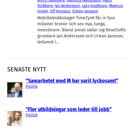
Björn Svedberg
, 
Hampus Jakobsson
, 
Hans
Stråberg
, 
Jan Andersson
, 
Lars Josefsson
, 
Magnus
Unger
, 
Ulf Jönsson
, 
Urban Jansson
Mobilteknikbolaget TimeZynk får in fyra
miljoner kronor och sex nya, tunga,
investerare. Bland annat sällar sig ReadSofts
grundare Jan Andersson och Urban Jansson,
ledamot i…
SENASTE NYTT
“Samarbetet med M har varit lyckosamt”
Politik
“Fler utbildningar som leder till jobb”
Politik