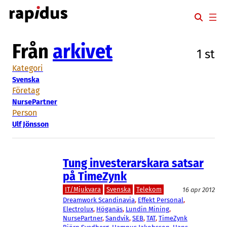
Hoppa
till
innehåll
Från
arkivet
1 st
Kategori
Svenska
Företag
NursePartner
Person
Ulf Jönsson
Tung investerarskara satsar
på TimeZynk
IT/Mjukvara
Svenska
Telekom
16 apr 2012
Dreamwork Scandinavia
, 
Effekt Personal
, 
Electrolux
, 
Höganäs
, 
Lundin Mining
, 
NursePartner
, 
Sandvik
, 
SEB
, 
TAT
, 
TimeZynk