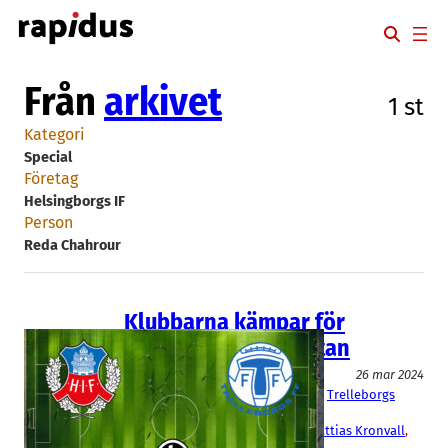
Hoppa
till
innehåll
Från
arkivet
1 st
Kategori
Special
Företag
Helsingborgs IF
Person
Reda Chahrour
Klubbarna kämpar för
ekonomin i Superettan
Special
26 mar 2024
Helsingborgs IF
, 
Landskrona BoIS
, 
Trelleborgs
FF
Karl-Johan Hallenborg Olsson
, 
Mattias Kronvall
, 