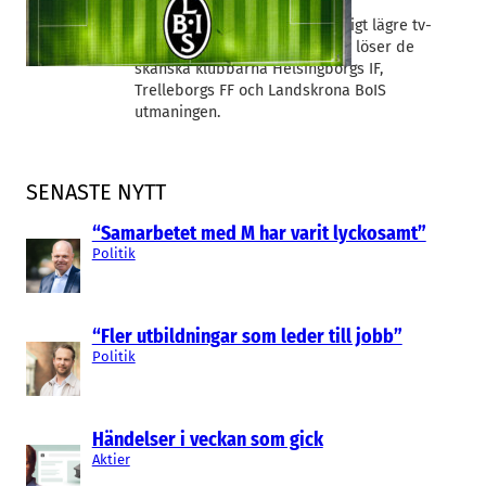
Reda Chahrour
Superettan i fotboll ger betydligt lägre tv-
intäkter än Allsvenskan. Så här löser de
skånska klubbarna Helsingborgs IF,
Trelleborgs FF och Landskrona BoIS
utmaningen.
SENASTE NYTT
“Samarbetet med M har varit lyckosamt”
Politik
“Fler utbildningar som leder till jobb”
Politik
Händelser i veckan som gick
Aktier