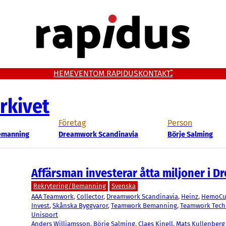
HEM
EVENT
OM RAPIDUS
KONTAKT
rkivet
Företag
Person
emanning
Dreamwork Scandinavia
Börje Salming
Affärsman investerar åtta miljoner i 
Rekrytering/Bemanning
Svenska
AAA Teamwork
, 
Collector
, 
Dreamwork Scandinavia
, 
Heinz
, 
HemoCu
Invest
, 
Skånska Byggvaror
, 
Teamwork Bemanning
, 
Teamwork Tech
Unisport
Anders Williamsson
, 
Börje Salming
, 
Claes Kinell
, 
Mats Kullenberg