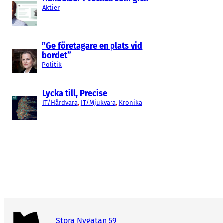
Aktier
”Ge företagare en plats vid
bordet”
Politik
Lycka till, Precise
IT/Hårdvara
, 
IT/Mjukvara
, 
Krönika
Stora Nygatan 59