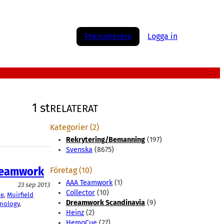
Prenumerera
Logga in
1 st
RELATERAT
Kategorier (2)
Rekrytering/Bemanning
(197)
Svenska
(8675)
Dreamwork
Företag (10)
AAA Teamwork
(1)
23 sep 2013
Collector
(10)
e
, 
Muirfield
Dreamwork Scandinavia
(9)
nology
, 
Heinz
(2)
HemoCue
(27)