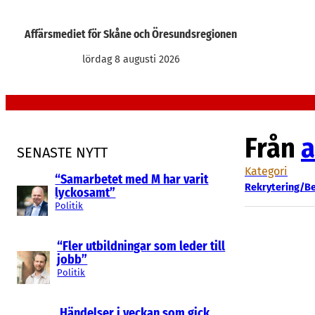
Hoppa
till
Affärsmediet för Skåne och Öresundsregionen
innehåll
lördag 8 augusti 2026
Från
a
SENASTE NYTT
Kategori
“Samarbetet med M har varit
Rekrytering/B
lyckosamt”
Politik
“Fler utbildningar som leder till
jobb”
Politik
Händelser i veckan som gick