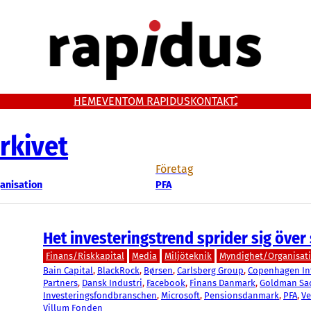
HEM
EVENT
OM RAPIDUS
KONTAKT
rkivet
Företag
anisation
PFA
Het investeringstrend sprider sig över
Finans/Riskkapital
Media
Miljöteknik
Myndighet/Organisat
Bain Capital
, 
BlackRock
, 
Børsen
, 
Carlsberg Group
, 
Copenhagen Inf
Partners
, 
Dansk Industri
, 
Facebook
, 
Finans Danmark
, 
Goldman Sa
Investeringsfondbranschen
, 
Microsoft
, 
Pensionsdanmark
, 
PFA
, 
Ve
Villum Fonden