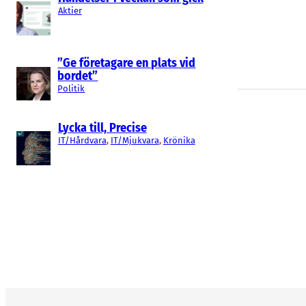
Aktier
”Ge företagare en plats vid
bordet”
Politik
Lycka till, Precise
IT/Hårdvara
, 
IT/Mjukvara
, 
Krönika