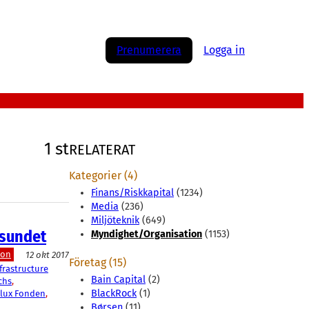
Prenumerera
Logga in
1 st
RELATERAT
Kategorier (4)
Finans/Riskkapital
(1234)
Media
(236)
Miljöteknik
(649)
 sundet
Myndighet/Organisation
(1153)
ion
12 okt 2017
Företag (15)
rastructure
Bain Capital
(2)
chs
, 
BlackRock
(1)
lux Fonden
, 
Børsen
(11)