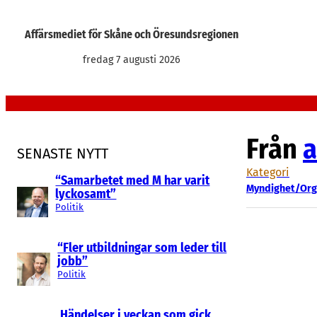
Hoppa
till
Affärsmediet för Skåne och Öresundsregionen
innehåll
fredag 7 augusti 2026
Från
a
SENASTE NYTT
Kategori
“Samarbetet med M har varit
Myndighet/Org
lyckosamt”
Politik
“Fler utbildningar som leder till
jobb”
Politik
Händelser i veckan som gick