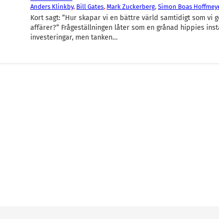
Anders Klinkby
, 
Bill Gates
, 
Mark Zuckerberg
, 
Simon Boas Hoffmey
Kort sagt: ”Hur skapar vi en bättre värld samtidigt som vi 
affärer?” Frågeställningen låter som en grånad hippies instäl
investeringar, men tanken…