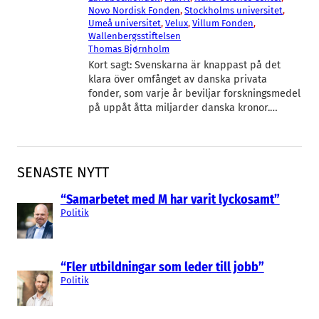
Novo Nordisk Fonden
, 
Stockholms universitet
, 
Umeå universitet
, 
Velux
, 
Villum Fonden
, 
Wallenbergsstiftelsen
Thomas Bjørnholm
Kort sagt: Svenskarna är knappast på det
klara över omfånget av danska privata
fonder, som varje år beviljar forskningsmedel
på uppåt åtta miljarder danska kronor.…
SENASTE NYTT
“Samarbetet med M har varit lyckosamt”
Politik
“Fler utbildningar som leder till jobb”
Politik