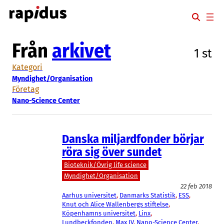
Hoppa
till
innehåll
Från
arkivet
1 st
Kategori
Myndighet/Organisation
Företag
Nano-Science Center
Danska miljardfonder börjar
röra sig över sundet
Bioteknik/Övrig life science
Myndighet/Organisation
22 feb 2018
Aarhus universitet
, 
Danmarks Statistik
, 
ESS
, 
Knut och Alice Wallenbergs stiftelse
, 
Köpenhamns universitet
, 
Linx
, 
Lundbeckfonden
, 
Max IV
, 
Nano-Science Center
, 