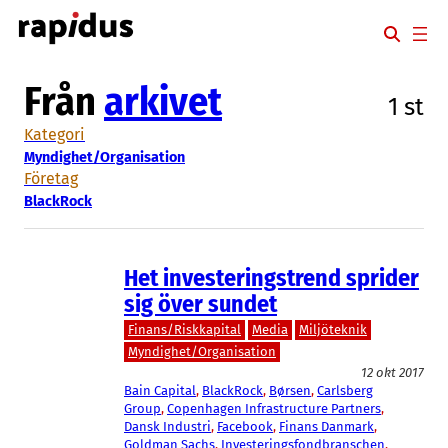
Hoppa
till
innehåll
Från
arkivet
1 st
Kategori
Myndighet/Organisation
Företag
BlackRock
Het investeringstrend sprider
sig över sundet
Finans/Riskkapital
Media
Miljöteknik
Myndighet/Organisation
12 okt 2017
Bain Capital
, 
BlackRock
, 
Børsen
, 
Carlsberg
Group
, 
Copenhagen Infrastructure Partners
, 
Dansk Industri
, 
Facebook
, 
Finans Danmark
, 
Goldman Sachs
, 
Investeringsfondbranschen
, 