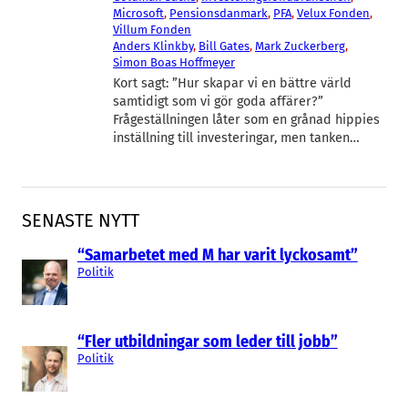
Microsoft
, 
Pensionsdanmark
, 
PFA
, 
Velux Fonden
, 
Villum Fonden
Anders Klinkby
, 
Bill Gates
, 
Mark Zuckerberg
, 
Simon Boas Hoffmeyer
Kort sagt: ”Hur skapar vi en bättre värld
samtidigt som vi gör goda affärer?”
Frågeställningen låter som en grånad hippies
inställning till investeringar, men tanken…
SENASTE NYTT
“Samarbetet med M har varit lyckosamt”
Politik
“Fler utbildningar som leder till jobb”
Politik