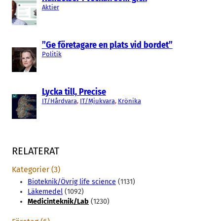
Aktier
”Ge företagare en plats vid bordet”
Politik
Lycka till, Precise
IT/Hårdvara
, 
IT/Mjukvara
, 
Krönika
RELATERAT
Kategorier (3)
Bioteknik/Övrig life science
(1131)
Läkemedel
(1092)
Medicinteknik/Lab
(1230)