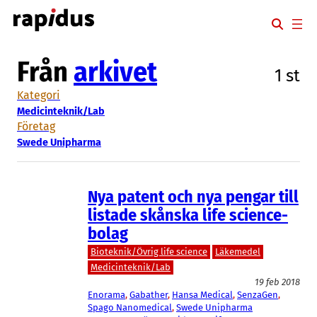
Hoppa
till
innehåll
Från
arkivet
1 st
Kategori
Medicinteknik/Lab
Företag
Swede Unipharma
Nya patent och nya pengar till
listade skånska life science-
bolag
Bioteknik/Övrig life science
Läkemedel
Medicinteknik/Lab
19 feb 2018
Enorama
, 
Gabather
, 
Hansa Medical
, 
SenzaGen
, 
Spago Nanomedical
, 
Swede Unipharma