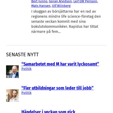
Bert Junno
, 
Göran Arvidson
, 
Leif GW Persson
, 
Mats Hansen
, 
Ulf Wiinberg
I skuggan av börsjättarna har en rad av
regionens mindre life science-företag den
senaste veckan kommit med sina
bokslutskommunikéer. Rapidus har tittat
närmare på fem…
SENASTE NYTT
“Samarbetet med M har varit lyckosamt”
Politik
“Fler utbildningar som leder till jobb”
Politik
Händelser i veckan som gick