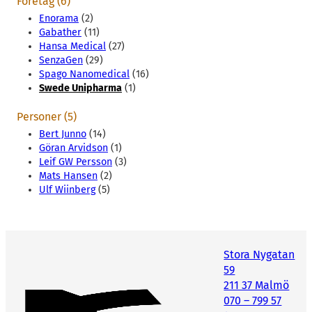
Företag (6)
Enorama
(2)
Gabather
(11)
Hansa Medical
(27)
SenzaGen
(29)
Spago Nanomedical
(16)
Swede Unipharma
(1)
Personer (5)
Bert Junno
(14)
Göran Arvidson
(1)
Leif GW Persson
(3)
Mats Hansen
(2)
Ulf Wiinberg
(5)
Stora Nygatan
59
211 37 Malmö
070 – 799 57