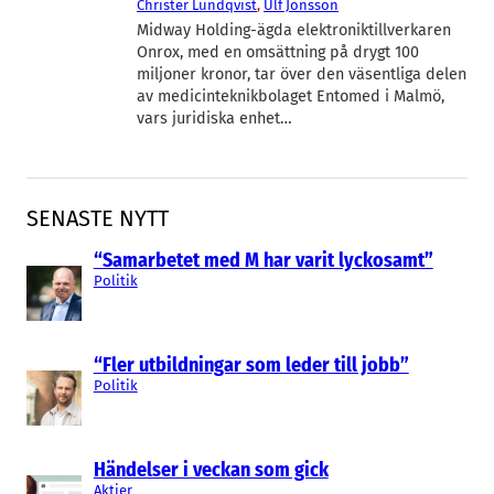
Christer Lundqvist
, 
Ulf Jönsson
Midway Holding-ägda elektroniktillverkaren
Onrox, med en omsättning på drygt 100
miljoner kronor, tar över den väsentliga delen
av medicinteknikbolaget Entomed i Malmö,
vars juridiska enhet…
SENASTE NYTT
“Samarbetet med M har varit lyckosamt”
Politik
“Fler utbildningar som leder till jobb”
Politik
Händelser i veckan som gick
Aktier