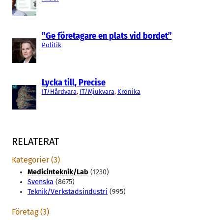
”Ge företagare en plats vid bordet”
Politik
Lycka till, Precise
IT/Hårdvara
, 
IT/Mjukvara
, 
Krönika
RELATERAT
Kategorier (3)
Medicinteknik/Lab
(1230)
Svenska
(8675)
Teknik/Verkstadsindustri
(995)
Företag (3)