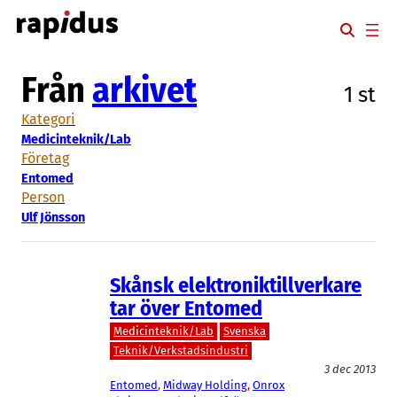
Hoppa
till
innehåll
Från
arkivet
1 st
Kategori
Medicinteknik/Lab
Företag
Entomed
Person
Ulf Jönsson
Skånsk elektroniktillverkare
tar över Entomed
Medicinteknik/Lab
Svenska
Teknik/Verkstadsindustri
3 dec 2013
Entomed
, 
Midway Holding
, 
Onrox