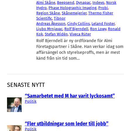
Almi Skåne
, 
Beepsend
, 
Dynapac
, 
Indevo
, 
Norsk
Hydro
, 
Phase Holographic Imaging
, 
Probi
, 
Region Skåne
, 
Skånemejerier
, 
Thermo Fisher
Scientific
, 
Tibnor
Andreas Åkesson
, 
Cindy Collins
, 
Leland Foster
, 
Ljubo Mrnjavac
, 
Rolf Bjerndell
, 
Ron Lowy
, 
Ronald
Kok
, 
Stefan Widén
, 
Viveca Rüter
Rolf Bjerndell är ny ordförande för Almi
Företagspartner i Skåne. Han verkar idag som
affärsängel och styrelseproffs, men är mest
känd från sin tid som…
SENASTE NYTT
“Samarbetet med M har varit lyckosamt”
Politik
“Fler utbildningar som leder till jobb”
Politik