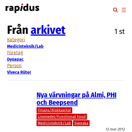
Hoppa
till
innehåll
Från
arkivet
1 st
Kategori
Medicinteknik/Lab
Företag
Dynapac
Person
Viveca Rüter
Nya värvningar på Almi, PHI
och Beepsend
Finans/Riskkapital
Livsmedel/Functional Food
Medicinteknik/Lab
Svenska
12 mar 2012