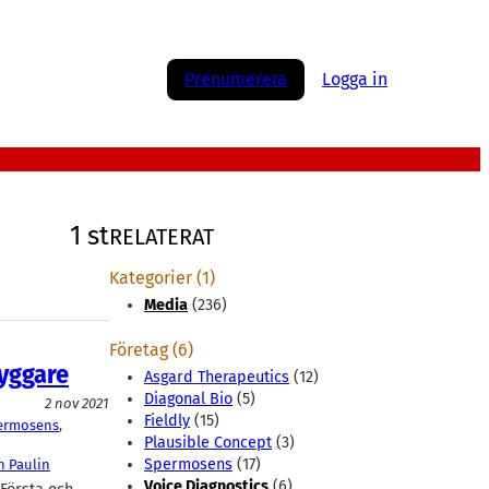
Prenumerera
Logga in
1 st
RELATERAT
Kategorier (1)
Media
(236)
Företag (6)
byggare
Asgard Therapeutics
(12)
Diagonal Bio
(5)
2 nov 2021
Fieldly
(15)
ermosens
, 
Plausible Concept
(3)
Spermosens
(17)
n Paulin
Voice Diagnostics
(6)