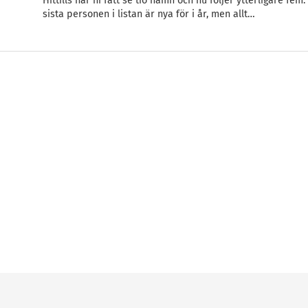
Hittills har ni fått se tio namn och nu följer ytterligare fem.
sista personen i listan är nya för i år, men allt…