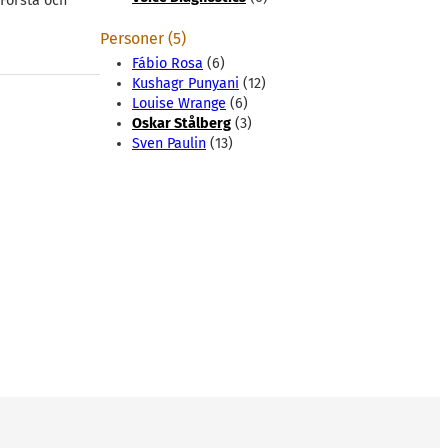
 Första och
Personer (5)
Fábio Rosa
(6)
Kushagr Punyani
(12)
Louise Wrange
(6)
Oskar Stålberg
(3)
Sven Paulin
(13)