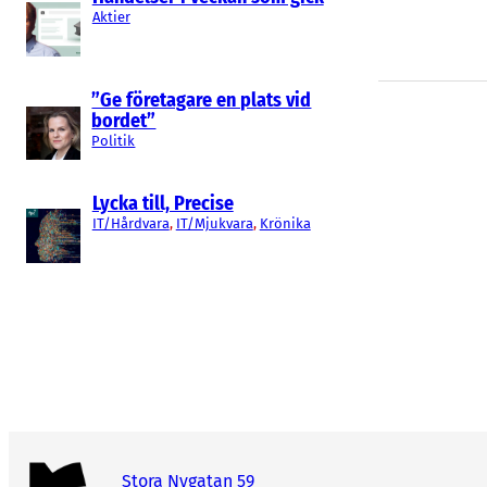
Aktier
”Ge företagare en plats vid
bordet”
Politik
Lycka till, Precise
IT/Hårdvara
, 
IT/Mjukvara
, 
Krönika
Stora Nygatan 59