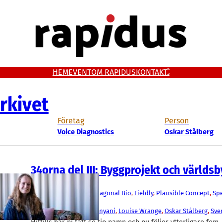
HEM
EVENT
OM RAPIDUS
KONTAKT
rkivet
Företag
Person
Voice Diagnostics
Oskar Stålberg
34orna del III: Byggprojekt och världs
Media
Asgard Therapeutics
, 
Diagonal Bio
, 
Fieldly
, 
Plausible Concept
, 
Sp
Voice Diagnostics
Fábio Rosa
, 
Kushagr Punyani
, 
Louise Wrange
, 
Oskar Stålberg
, 
Sve