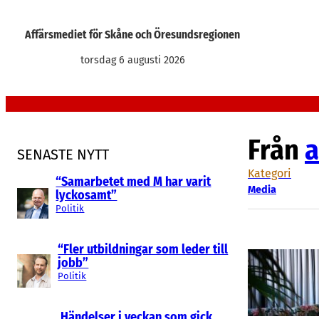
Hoppa
till
Affärsmediet för Skåne och Öresundsregionen
innehåll
torsdag 6 augusti 2026
Från
a
SENASTE NYTT
Kategori
“Samarbetet med M har varit
Media
lyckosamt”
Politik
“Fler utbildningar som leder till
jobb”
Politik
Händelser i veckan som gick