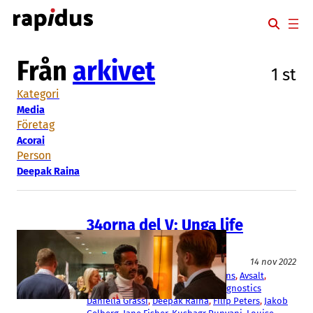
Hoppa
till
innehåll
Från
arkivet
1 st
Kategori
Media
Företag
Acorai
Person
Deepak Raina
34orna del V: Unga life
science-profiler
Media
14 nov 2022
Acorai
, 
Advansci Research Solutions
, 
Avsalt
, 
Moroxite F
, 
Spermosens
, 
Voice Diagnostics
Daniella Grassi
, 
Deepak Raina
, 
Filip Peters
, 
Jakob