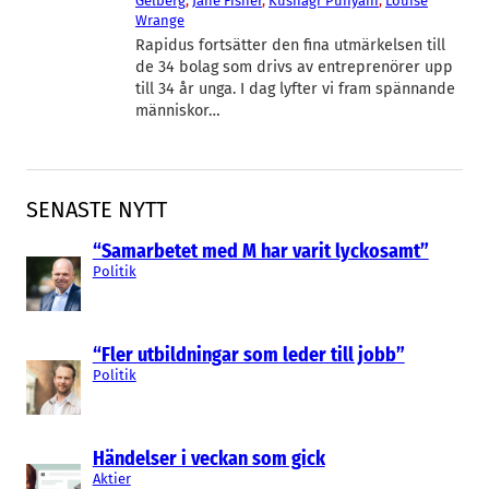
Gelberg
, 
Jane Fisher
, 
Kushagr Punyani
, 
Louise
Wrange
Rapidus fortsätter den fina utmärkelsen till
de 34 bolag som drivs av entreprenörer upp
till 34 år unga. I dag lyfter vi fram spännande
människor…
SENASTE NYTT
“Samarbetet med M har varit lyckosamt”
Politik
“Fler utbildningar som leder till jobb”
Politik
Händelser i veckan som gick
Aktier