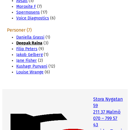
Avsalt
(5)
Moroxite F
(7)
Spermosens
(17)
Voice Diagnostics
(6)
Personer (7)
Daniella Grassi
(1)
Deepak Raina
(3)
Filip Peters
(9)
Jakob Gelberg
(1)
Jane Fisher
(2)
Kushagr Punyani
(12)
Louise Wrange
(6)
Stora Nygatan
59
211 37 Malmö
070 – 799 57
43