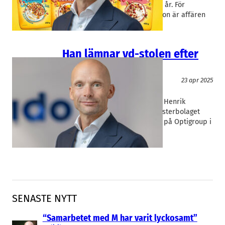
Risenta svenskt igen efter elva år. För
Midsonas vd Henrik Hjalmarsson är affären
en…
Han lämnar vd-stolen efter
bara ett år
Livsmedel/Functional Food
23 apr 2025
Midsona
Henrik Hjalmarsson
I början av förra året lämnade Henrik
Hjalmarsson vd-posten på fönsterbolaget
Inwido i Malmö för samma roll på Optigroup i
Mölndal. Nu lämnar han även…
SENASTE NYTT
“Samarbetet med M har varit lyckosamt”