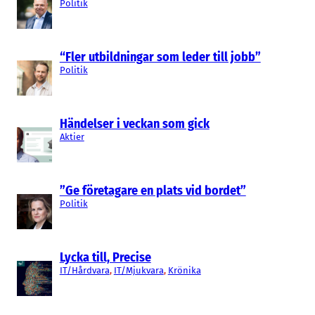
Politik
“Fler utbildningar som leder till jobb”
Politik
Händelser i veckan som gick
Aktier
”Ge företagare en plats vid bordet”
Politik
Lycka till, Precise
IT/Hårdvara
, 
IT/Mjukvara
, 
Krönika