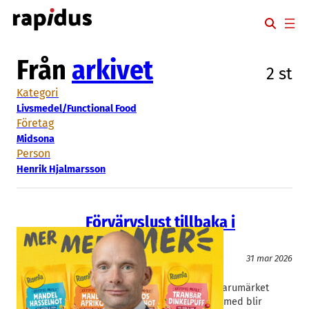
Hoppa
till
innehåll
Från
arkivet
2 st
Kategori
Livsmedel/Functional Food
Företag
Midsona
Person
Henrik Hjalmarsson
Förvärvslust tillbaka i
Midsona
Livsmedel/Functional Food
31 mar 2026
Midsona
Henrik Hjalmarsson
Midsona i Malmö köper hälsovarumärket
Risenta från finska Pauligs. Därmed blir