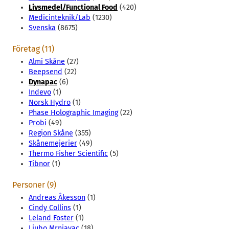
Livsmedel/Functional Food
(420)
Medicinteknik/Lab
(1230)
Svenska
(8675)
Företag (11)
Almi Skåne
(27)
Beepsend
(22)
Dynapac
(6)
Indevo
(1)
Norsk Hydro
(1)
Phase Holographic Imaging
(22)
Probi
(49)
Region Skåne
(355)
Skånemejerier
(49)
Thermo Fisher Scientific
(5)
Tibnor
(1)
Personer (9)
Andreas Åkesson
(1)
Cindy Collins
(1)
Leland Foster
(1)
Ljubo Mrnjavac
(18)