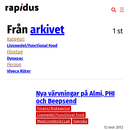
Hoppa
till
innehåll
Från
arkivet
1 st
Kategori
Livsmedel/Functional Food
Företag
Dynapac
Person
Viveca Rüter
Nya värvningar på Almi, PHI
och Beepsend
Finans/Riskkapital
Livsmedel/Functional Food
Medicinteknik/Lab
Svenska
12 mar 2012