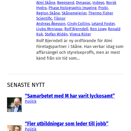
Almi Skåne
, 
Beepsend
, 
Dynapac
, 
Indevo
, 
Norsk
Hydro
, 
Phase Holographic Imaging
, 
Probi
, 
Region Skåne
, 
Skånemejerier
, 
Thermo Fisher
Scientific
, 
Tibnor
Andreas Åkesson
, 
Cindy Collins
, 
Leland Foster
, 
Ljubo Mrnjavac
, 
Rolf Bjerndell
, 
Ron Lowy
, 
Ronald
Kok
, 
Stefan Widén
, 
Viveca Rüter
Rolf Bjerndell är ny ordförande för Almi
Företagspartner i Skåne. Han verkar idag som
affärsängel och styrelseproffs, men är mest
känd från sin tid som…
SENASTE NYTT
“Samarbetet med M har varit lyckosamt”
Politik
“Fler utbildningar som leder till jobb”
Politik