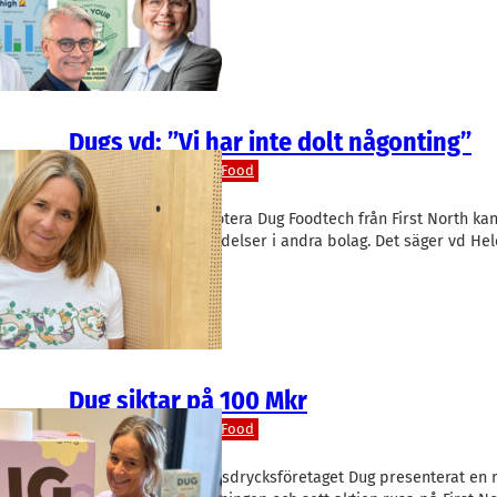
en ny vår för…
Dugs vd: ”Vi har inte dolt någonting”
Livsmedel/Functional Food
Dug
Helene Nielsen
Nasdaqs hot att avnotera Dug Foodtech från First North kan 
over-effekt” från händelser i andra bolag. Det säger vd He
när…
Dug siktar på 100 Mkr
Livsmedel/Functional Food
Dug
Helene Nielsen
Hittills i år har potatisdrycksföretaget Dug presenterat en 