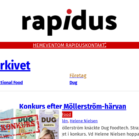
HEM
EVENT
OM RAPIDUS
KONTAKT
rkivet
Företag
tional Food
Dug
Konkurs efter Möllerström-härvan
Livsmedel/Functional Food
Dug
Ann-Christine Halén
, 
Helene Nielsen
Härvan kring Johan Möllerström knäckte Dug Foodtech. Strax
försattes Lundabolaget i konkurs. Vd Helene Nielsen hoppa