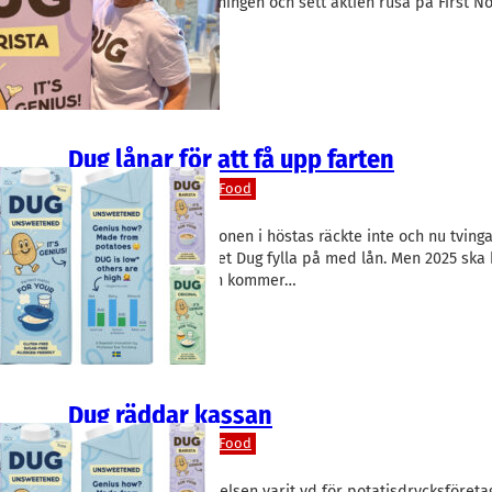
mångdubblat omsättningen och sett aktien rusa på First No
Nielsen siktar på…
Dug lånar för att få upp farten
Livsmedel/Functional Food
Dug
Helene Nielsen
Pengarna från emissionen i höstas räckte inte och nu tving
potatisdrycksföretaget Dug fylla på med lån. Men 2025 ska 
försäljningen äntligen kommer…
Dug räddar kassan
Livsmedel/Functional Food
Dug
Helene Nielsen
I ett år har Helene Nielsen varit vd för potatisdrycksföreta