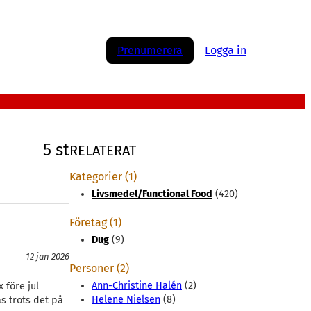
Prenumerera
Logga in
5 st
RELATERAT
Kategorier (1)
Livsmedel/Functional Food
(420)
Företag (1)
Dug
(9)
12 jan 2026
Personer (2)
Ann-Christine Halén
(2)
 före jul
Helene Nielsen
(8)
s trots det på