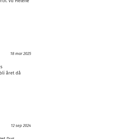
rth. Vd Helene
18 mar 2025
as
bli året då
12 sep 2024
get Dug,