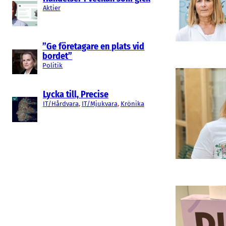
Aktier
”Ge företagare en plats vid
bordet”
Politik
Lycka till, Precise
IT/Hårdvara
, 
IT/Mjukvara
, 
Krönika