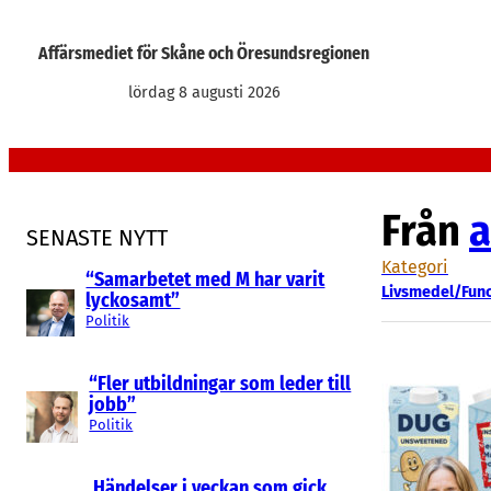
Hoppa
till
Affärsmediet för Skåne och Öresundsregionen
innehåll
lördag 8 augusti 2026
Från
a
SENASTE NYTT
Kategori
“Samarbetet med M har varit
Livsmedel/Func
lyckosamt”
Politik
“Fler utbildningar som leder till
jobb”
Politik
Händelser i veckan som gick