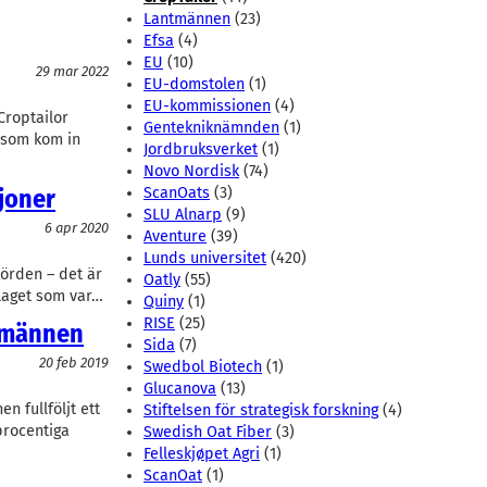
Lantmännen
(23)
Efsa
(4)
EU
(10)
29 mar 2022
EU-domstolen
(1)
EU-kommissionen
(4)
Croptailor
Gentekniknämnden
(1)
s som kom in
Jordbruksverket
(1)
Novo Nordisk
(74)
ljoner
ScanOats
(3)
SLU Alnarp
(9)
6 apr 2020
Aventure
(39)
Lunds universitet
(420)
örden – det är
Oatly
(55)
olaget som var…
Quiny
(1)
RISE
(25)
ntmännen
Sida
(7)
20 feb 2019
Swedbol Biotech
(1)
Glucanova
(13)
n fullföljt ett
Stiftelsen för strategisk forskning
(4)
procentiga
Swedish Oat Fiber
(3)
Felleskjøpet Agri
(1)
ScanOat
(1)