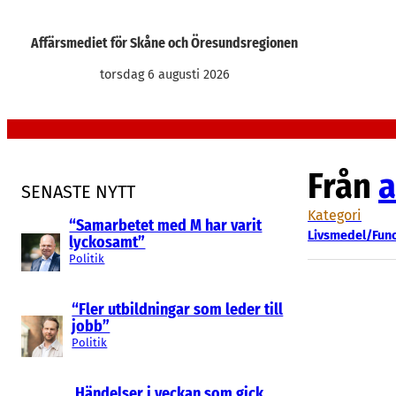
Hoppa
till
Affärsmediet för Skåne och Öresundsregionen
innehåll
torsdag 6 augusti 2026
Från
a
SENASTE NYTT
Kategori
“Samarbetet med M har varit
Livsmedel/Func
lyckosamt”
Politik
“Fler utbildningar som leder till
jobb”
Politik
Händelser i veckan som gick