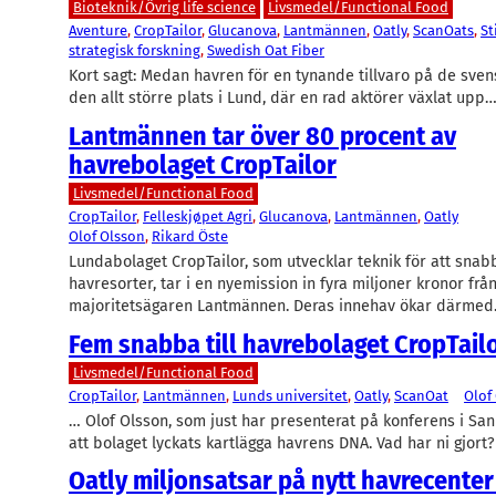
Bioteknik/Övrig life science
Livsmedel/Functional Food
Aventure
, 
CropTailor
, 
Glucanova
, 
Lantmännen
, 
Oatly
, 
ScanOats
, 
St
strategisk forskning
, 
Swedish Oat Fiber
Kort sagt: Medan havren för en tynande tillvaro på de sven
den allt större plats i Lund, där en rad aktörer växlat upp
Lantmännen tar över 80 procent av
havrebolaget CropTailor
Livsmedel/Functional Food
CropTailor
, 
Felleskjøpet Agri
, 
Glucanova
, 
Lantmännen
, 
Oatly
Olof Olsson
, 
Rikard Öste
Lundabolaget CropTailor, som utvecklar teknik för att snab
havresorter, tar i en nyemission in fyra miljoner kronor frå
majoritetsägaren Lantmännen. Deras innehav ökar därme
Fem snabba till havrebolaget CropTail
Livsmedel/Functional Food
CropTailor
, 
Lantmännen
, 
Lunds universitet
, 
Oatly
, 
ScanOat
Olof
… Olof Olsson, som just har presenterat på konferens i Sa
att bolaget lyckats kartlägga havrens DNA. Vad har ni gjort?
Oatly miljonsatsar på nytt havrecenter