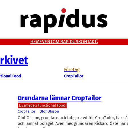
HEM
EVENT
OM RAPIDUS
KONTAKT
rkivet
Företag
tional Food
CropTailor
Grundarna lämnar CropTailor
Livsmedel/Functional Food
CropTailor
Olof Olsson
Olof Olsson, grundare och tidigare vd för CropTailor, har så
och lämnat bolaget. Även medgrundaren Rickard Öste har av