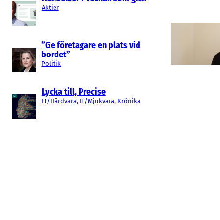
Aktier
”Ge företagare en plats vid
bordet”
Politik
Lycka till, Precise
IT/Hårdvara
, 
IT/Mjukvara
, 
Krönika