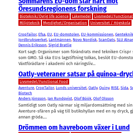
Sommarens EU-dom slår hårt mot
Öresundsregionens forskning
Bioteknik/Övrig life science
Läkemedel
Livsmedel/Functional
Miljöteknik
Myndighet/Organisation
Universitet / Högskola
CropTailor
, 
Efsa
, 
EU
, 
EU-domstolen
, 
EU-kommissionen
, 
Gentekni
Jordbruksverket
, 
Lantmännen
, 
Novo Nordisk
, 
ScanOats
, 
SLU Alna
Dennis Eriksson
, 
Sigrid Bratlie
Kort sagt: Organismer som förändrats med tekniken Crispr 
som GMO. Så ska EU:s lagstiftning tolkas, beslöt EU-domsto
Växtförädlare i akademi och näringsliv…
Oatly-veteraner satsar på quinoa-dryc
Livsmedel/Functional Food
Aventure
, 
CropTailor
, 
Lunds universitet
, 
Oatly
, 
Quiny
, 
RISE
, 
Sida
, 
S
Biotech
Anders Jönsson
, 
Jan Rundqvist
, 
Olof Böök
, 
Olof Olsson
Samtidigt som Oatly närmar sig miljardomsättning med sin
Aventure-sfären på väg till butikshyllan med en ny dryck, g
annan gröda.…
Drömmen om havreboom växer i Lund