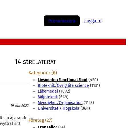
Prenumerera
Logga in
14 st
RELATERAT
Kategorier (6)
Livsmedel/Functional Food
(420)
Bioteknik/Övrig life science
(1131)
Läkemedel
(1092)
Miljöteknik
(649)
Myndighet/Organisation
(1153)
19 okt 2022
Universitet / Högskola
(364)
lt sin ägarandel
Företag (27)
yttrat sitt
CropTailor
(14)