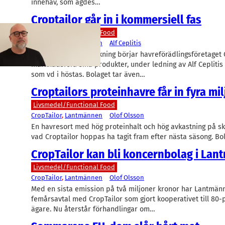
innehav, som ägdes…
Croptailor går in i kommersiell fas
Livsmedel/Functional Food
CropTailor
, 
Lantmännen
Alf Ceplitis
Efter många års forskning börjar havreförädlingsföretaget 
marknadsföra sina produkter, under ledning av Alf Cepliti
som vd i höstas. Bolaget tar även…
Croptailors proteinhavre får in fyra mi
Livsmedel/Functional Food
CropTailor
, 
Lantmännen
Olof Olsson
En havresort med hög proteinhalt och hög avkastning på sk
vad Croptailor hoppas ha tagit fram efter nästa säsong. B
CropTailor kan bli koncernbolag i La
Livsmedel/Functional Food
CropTailor
, 
Lantmännen
Olof Olsson
Med en sista emission på två miljoner kronor har Lantmänne
femårsavtal med CropTailor som gjort kooperativet till 80-
ägare. Nu återstår förhandlingar om…