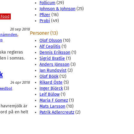
Follicum
(29)
Johnson & Johnson
(25)
Pfizer
(16)
 Food
Probi
(49)
20 sep 2018
Personer (13)
knämnden
, 
rp
Olof Olsson
(10)
Alf Ceplitis
(1)
ska regleras
Dennis Eriksson
(1)
len i somras.
Sigrid Bratlie
(1)
Anders Jönsson
(3)
Jan Rundqvist
(2)
k
Olof Böök
(12)
Rikard Öste
(5)
24 apr 2018
Inger Björck
(3)
wedbol
Leif Bülow
(1)
Maria F Gomez
(1)
 havremjölk är
Mats Larsson
(10)
jord på en helt
Patrik Adlercreutz
(2)