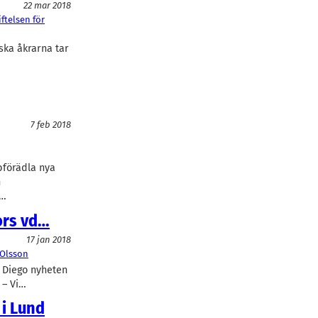
22 mar 2018
iftelsen för
ska åkrarna tar
…
7 feb 2018
bförädla nya
n
d…
ors vd…
17 jan 2018
 Olsson
n Diego nyheten
 – Vi…
 i Lund