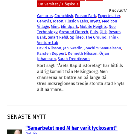
Universitet / Högskola
9 nov 2017
Camurus
, 
Crunchfish
, 
Edison Park
, 
Expertmaker
, 
Genovis
, 
Ideon
, 
Illusion Labs
, 
Inyett
, 
Medicon
Village
, 
Minc
, 
Mindpark
, 
Mobile Heights
, 
Neo
Technology
, 
Øresund Fintech
, 
Puls
, 
Qlik
, 
Resurs
Bank
, 
Smart Refill
, 
Spiideo
, 
The Ground
, 
Think
, 
Venture Lab
David Nilsson
, 
Jan Swedin
, 
Joachim Samuelsson
, 
Karsten Deppert
, 
Kenneth Nilsson
, 
Örjan
Johansson
, 
Sarah Fredriksson
Kort sagt: ”Årets Rapidusföretag” har hittills
aldrig kommit från Helsingborg. Men
chanserna är bättre än på länge då
Öresundsregionens tredje största stad knyts
allt närmare…
SENASTE NYTT
“Samarbetet med M har varit lyckosamt”
Politik