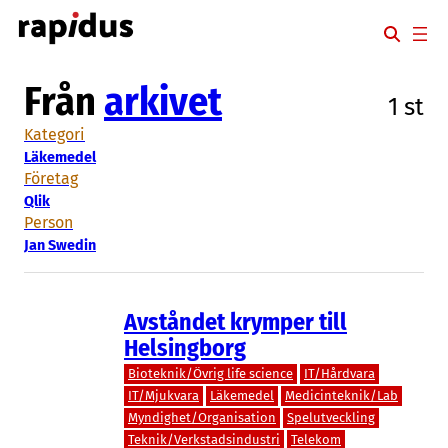
Hoppa
till
innehåll
Från
arkivet
1 st
Kategori
Läkemedel
Företag
Qlik
Person
Jan Swedin
Avståndet krymper till
Helsingborg
Bioteknik/Övrig life science
IT/Hårdvara
IT/Mjukvara
Läkemedel
Medicinteknik/Lab
Myndighet/Organisation
Spelutveckling
Teknik/Verkstadsindustri
Telekom