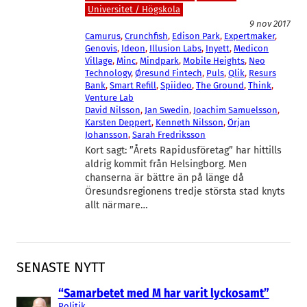
Universitet / Högskola
9 nov 2017
Camurus
, 
Crunchfish
, 
Edison Park
, 
Expertmaker
, 
Genovis
, 
Ideon
, 
Illusion Labs
, 
Inyett
, 
Medicon
Village
, 
Minc
, 
Mindpark
, 
Mobile Heights
, 
Neo
Technology
, 
Øresund Fintech
, 
Puls
, 
Qlik
, 
Resurs
Bank
, 
Smart Refill
, 
Spiideo
, 
The Ground
, 
Think
, 
Venture Lab
David Nilsson
, 
Jan Swedin
, 
Joachim Samuelsson
, 
Karsten Deppert
, 
Kenneth Nilsson
, 
Örjan
Johansson
, 
Sarah Fredriksson
Kort sagt: ”Årets Rapidusföretag” har hittills
aldrig kommit från Helsingborg. Men
chanserna är bättre än på länge då
Öresundsregionens tredje största stad knyts
allt närmare…
SENASTE NYTT
“Samarbetet med M har varit lyckosamt”
Politik