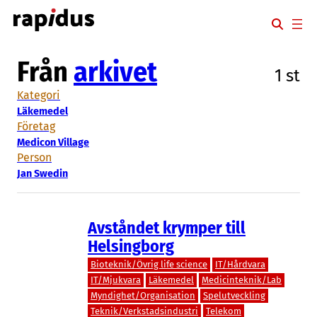
Hoppa
till
innehåll
Från
arkivet
1 st
Kategori
Läkemedel
Företag
Medicon Village
Person
Jan Swedin
Avståndet krymper till
Helsingborg
Bioteknik/Övrig life science
IT/Hårdvara
IT/Mjukvara
Läkemedel
Medicinteknik/Lab
Myndighet/Organisation
Spelutveckling
Teknik/Verkstadsindustri
Telekom