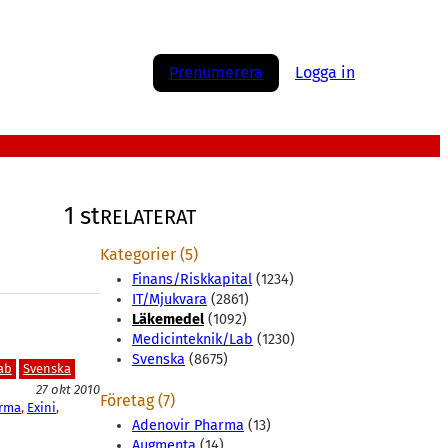
Prenumerera
Logga in
1 st
RELATERAT
Kategorier (5)
Finans/Riskkapital
(1234)
IT/Mjukvara
(2861)
Läkemedel
(1092)
Medicinteknik/Lab
(1230)
Svenska
(8675)
ab
Svenska
27 okt 2010
Företag (7)
rma
, 
Exini
, 
Adenovir Pharma
(13)
Augmenta
(14)