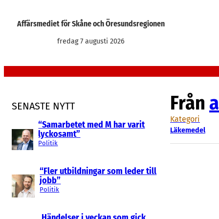
Hoppa
till
Affärsmediet för Skåne och Öresundsregionen
innehåll
fredag 7 augusti 2026
Från
a
SENASTE NYTT
Kategori
“Samarbetet med M har varit
Läkemedel
lyckosamt”
Politik
“Fler utbildningar som leder till
jobb”
Politik
Händelser i veckan som gick