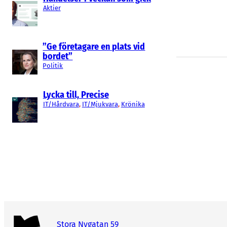
Aktier
”Ge företagare en plats vid
bordet”
Politik
Lycka till, Precise
IT/Hårdvara
, 
IT/Mjukvara
, 
Krönika
Stora Nygatan 59