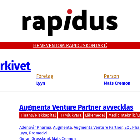
HEM
EVENT
OM RAPIDUS
KONTAKT
rkivet
Företag
Person
Lyyn
Mats Cremon
Augmenta Venture Partner avvecklas
Finans/Riskkapital
IT/Mjukvara
Läkemedel
Medicinteknik/L
Adenovir Pharma
, 
Augmenta
, 
Augmenta Venture Partner
, 
EQL Pha
Lyyn
, 
Promedvi
Göran Grosskopf
, 
Mats Cremon