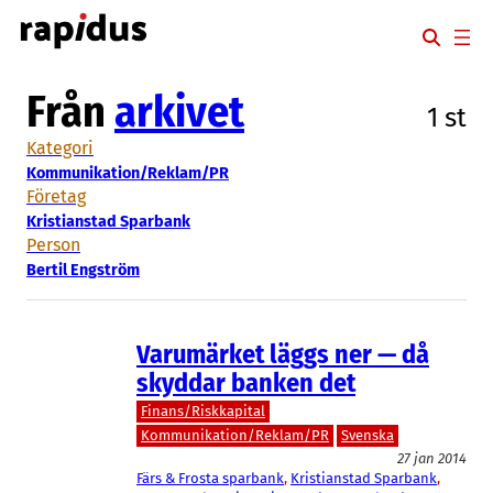
Hoppa
till
innehåll
Från
arkivet
1 st
Kategori
Kommunikation/Reklam/PR
Företag
Kristianstad Sparbank
Person
Bertil Engström
Varumärket läggs ner — då
skyddar banken det
Finans/Riskkapital
Kommunikation/Reklam/PR
Svenska
27 jan 2014
Färs & Frosta sparbank
, 
Kristianstad Sparbank
, 