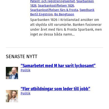
Patent- och registreringsverket
, 
Sparbanken
1826
, 
Sparbanksstiftelsen 1826
, 
Sparbanksstiftelsen Färs & Frosta
, 
Swedbank
Bertil Engström
, 
Bo Bengtsson
Sparbanken 1826 i Kristianstad ansöker om
att skydda sitt varumärke. Banken fusionerar
under året med Färs & Frosta Sparbank, men
inget av dessa båda namn…
SENASTE NYTT
“Samarbetet med M har varit lyckosamt”
Politik
“Fler utbildningar som leder till jobb”
Politik