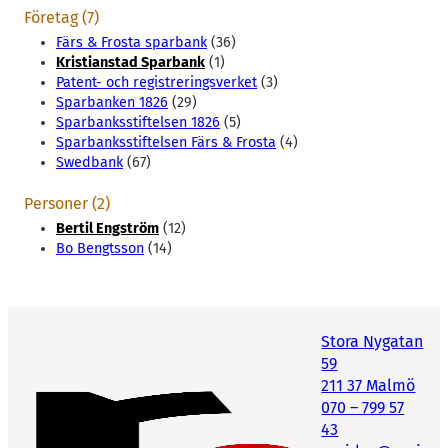
Företag (7)
Färs & Frosta sparbank
(36)
Kristianstad Sparbank
(1)
Patent- och registreringsverket
(3)
Sparbanken 1826
(29)
Sparbanksstiftelsen 1826
(5)
Sparbanksstiftelsen Färs & Frosta
(4)
Swedbank
(67)
Personer (2)
Bertil Engström
(12)
Bo Bengtsson
(14)
Stora Nygatan
59
211 37 Malmö
070 – 799 57
43