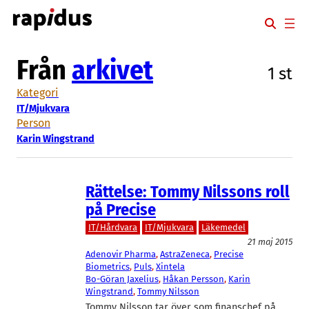
Hoppa
till
innehåll
Från
arkivet
1 st
Kategori
IT/Mjukvara
Person
Karin Wingstrand
Rättelse: Tommy Nilssons roll
på Precise
IT/Hårdvara
IT/Mjukvara
Läkemedel
21 maj 2015
Adenovir Pharma
, 
AstraZeneca
, 
Precise
Biometrics
, 
Puls
, 
Xintela
Bo-Göran Jaxelius
, 
Håkan Persson
, 
Karin
Wingstrand
, 
Tommy Nilsson
Tommy Nilsson tar över som finanschef på