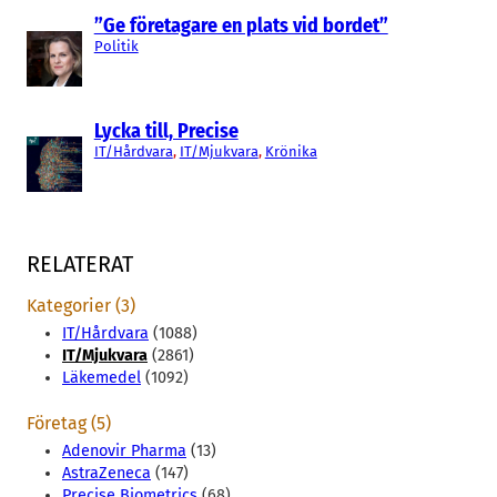
”Ge företagare en plats vid bordet”
Politik
Lycka till, Precise
IT/Hårdvara
, 
IT/Mjukvara
, 
Krönika
RELATERAT
Kategorier (3)
IT/Hårdvara
(1088)
IT/Mjukvara
(2861)
Läkemedel
(1092)
Företag (5)
Adenovir Pharma
(13)
AstraZeneca
(147)
Precise Biometrics
(68)