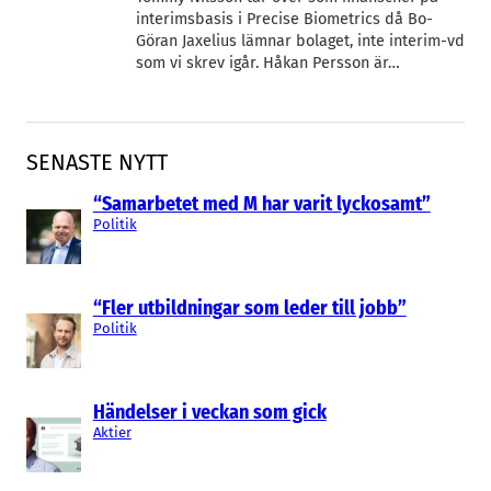
interimsbasis i Precise Biometrics då Bo-
Göran Jaxelius lämnar bolaget, inte interim-vd
som vi skrev igår. Håkan Persson är…
SENASTE NYTT
“Samarbetet med M har varit lyckosamt”
Politik
“Fler utbildningar som leder till jobb”
Politik
Händelser i veckan som gick
Aktier