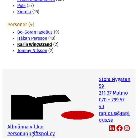
Puls
(57)
Xintela
(15)
Personer (4)
Bo-Göran Jaxelius
(9)
Håkan Persson
(13)
Karin Wingstrand
(2)
Tommy Nilsson
(2)
Stora Nygatan
59
211 37 Malmö
070 – 799 57
43
rapidus@rapi
dus.se
LinkedIn
Facebook
Instagram
Allmänna villkor
Personuppgiftspolicy