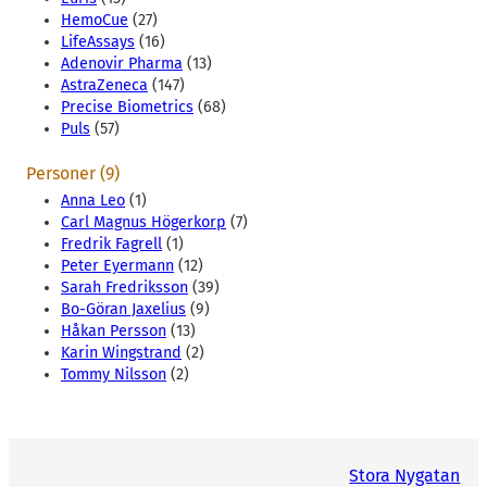
HemoCue
(27)
LifeAssays
(16)
Adenovir Pharma
(13)
AstraZeneca
(147)
Precise Biometrics
(68)
Puls
(57)
Personer (9)
Anna Leo
(1)
Carl Magnus Högerkorp
(7)
Fredrik Fagrell
(1)
Peter Eyermann
(12)
Sarah Fredriksson
(39)
Bo-Göran Jaxelius
(9)
Håkan Persson
(13)
Karin Wingstrand
(2)
Tommy Nilsson
(2)
Stora Nygatan