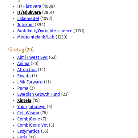
IT/Hårdvara
(1088)
IT/Mjukvara
(2861)
Läkemedel
(1092)
Telekom
(894)
Bioteknik/Övrig life science
(1131)
Medicinteknik/Lab
(1230)
Företag (20)
Almi Invest Syd
(62)
Anima
(20)
Attraction
(14)
Envida
(1)
LMK Forward
(11)
Puma
(3)
Swedish Growth Fund
(23)
Xintela
(15)
Yourglobaleye
(6)
CellaVision
(76)
CombiGene
(7)
CombiGene Vet
(3)
Enzymatica
(35)
Euris
(13)