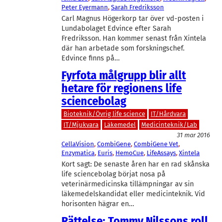
Peter Eyermann
, 
Sarah Fredriksson
Carl Magnus Högerkorp tar över vd-posten i
Lundabolaget Edvince efter Sarah
Fredriksson. Han kommer senast från Xintela
där han arbetade som forskningschef.
Edvince finns på…
Fyrfota målgrupp blir allt
hetare för regionens life
sciencebolag
Bioteknik/Övrig life science
IT/Hårdvara
IT/Mjukvara
Läkemedel
Medicinteknik/Lab
31 mar 2016
CellaVision
, 
CombiGene
, 
CombiGene Vet
, 
Enzymatica
, 
Euris
, 
HemoCue
, 
LifeAssays
, 
Xintela
Kort sagt: De senaste åren har en rad skånska
life sciencebolag börjat nosa på
veterinärmedicinska tillämpningar av sin
läkemedelskandidat eller medicinteknik. Vid
horisonten hägrar en…
Rättelse: Tommy Nilssons roll