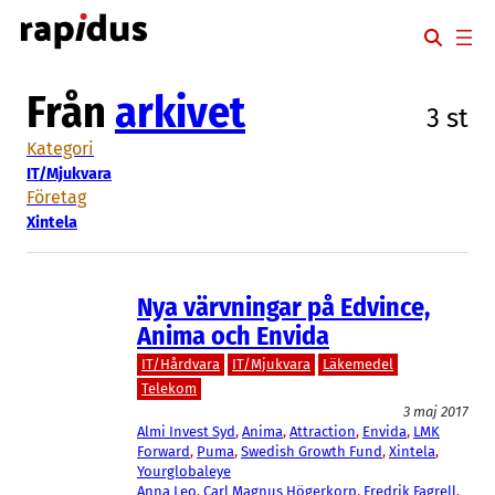
Hoppa
till
innehåll
Från
arkivet
3 st
Kategori
IT/Mjukvara
Företag
Xintela
Nya värvningar på Edvince,
Anima och Envida
IT/Hårdvara
IT/Mjukvara
Läkemedel
Telekom
3 maj 2017
Almi Invest Syd
, 
Anima
, 
Attraction
, 
Envida
, 
LMK
Forward
, 
Puma
, 
Swedish Growth Fund
, 
Xintela
, 
Yourglobaleye
Anna Leo
, 
Carl Magnus Högerkorp
, 
Fredrik Fagrell
, 