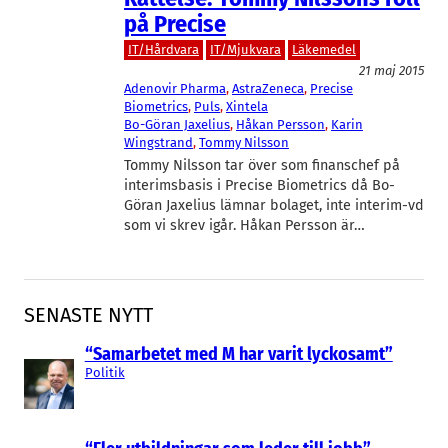
på Precise
IT/Hårdvara
IT/Mjukvara
Läkemedel
21 maj 2015
Adenovir Pharma
, 
AstraZeneca
, 
Precise
Biometrics
, 
Puls
, 
Xintela
Bo-Göran Jaxelius
, 
Håkan Persson
, 
Karin
Wingstrand
, 
Tommy Nilsson
Tommy Nilsson tar över som finanschef på
interimsbasis i Precise Biometrics då Bo-
Göran Jaxelius lämnar bolaget, inte interim-vd
som vi skrev igår. Håkan Persson är…
SENASTE NYTT
“Samarbetet med M har varit lyckosamt”
Politik