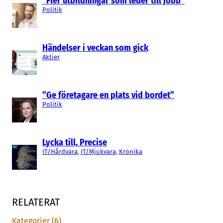
“Fler utbildningar som leder till jobb”
Politik
Händelser i veckan som gick
Aktier
”Ge företagare en plats vid bordet”
Politik
Lycka till, Precise
IT/Hårdvara
, 
IT/Mjukvara
, 
Krönika
RELATERAT
Kategorier (6)