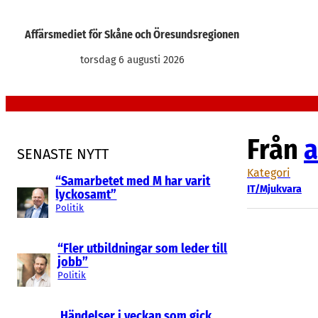
Hoppa
till
Affärsmediet för Skåne och Öresundsregionen
innehåll
torsdag 6 augusti 2026
Från
a
SENASTE NYTT
Kategori
“Samarbetet med M har varit
IT/Mjukvara
lyckosamt”
Politik
“Fler utbildningar som leder till
jobb”
Politik
Händelser i veckan som gick