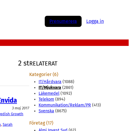
Prenumerera
Logga in
2 st
RELATERAT
Kategorier (6)
IT/Hårdvara
(1088)
IT/Mjukvara
(2861)
Läkemedel
(1092)
Envida
Telekom
(894)
Kommunikation/Reklam/PR
(413)
3 maj 2017
Svenska
(8675)
edish Growth
Företag (17)
n
, 
Sarah
Almi Invest Syd
(62)