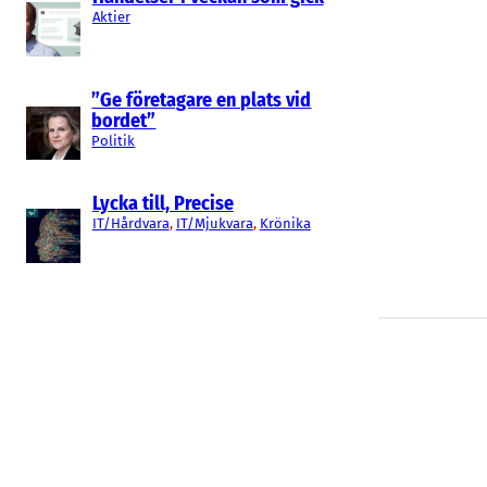
Aktier
”Ge företagare en plats vid
bordet”
Politik
Lycka till, Precise
IT/Hårdvara
, 
IT/Mjukvara
, 
Krönika