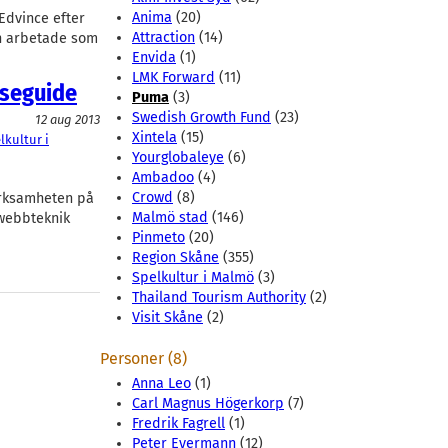
Anima
(20)
Edvince efter
Attraction
(14)
an arbetade som
Envida
(1)
LMK Forward
(11)
eseguide
Puma
(3)
Swedish Growth Fund
(23)
12 aug 2013
Xintela
(15)
lkultur i
Yourglobaleye
(6)
Ambadoo
(4)
Crowd
(8)
erksamheten på
Malmö stad
(146)
 webbteknik
Pinmeto
(20)
Region Skåne
(355)
Spelkultur i Malmö
(3)
Thailand Tourism Authority
(2)
Visit Skåne
(2)
Personer (8)
Anna Leo
(1)
Carl Magnus Högerkorp
(7)
Fredrik Fagrell
(1)
Peter Eyermann
(12)