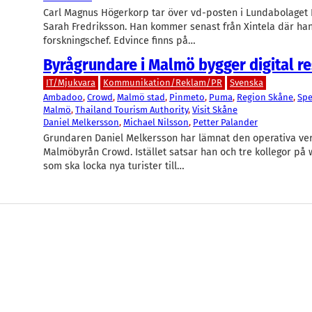
Carl Magnus Högerkorp tar över vd-posten i Lundabolaget 
Sarah Fredriksson. Han kommer senast från Xintela där h
forskningschef. Edvince finns på…
Byrågrundare i Malmö bygger digital r
IT/Mjukvara
Kommunikation/Reklam/PR
Svenska
Ambadoo
, 
Crowd
, 
Malmö stad
, 
Pinmeto
, 
Puma
, 
Region Skåne
, 
Spe
Malmö
, 
Thailand Tourism Authority
, 
Visit Skåne
Daniel Melkersson
, 
Michael Nilsson
, 
Petter Palander
Grundaren Daniel Melkersson har lämnat den operativa v
Malmöbyrån Crowd. Istället satsar han och tre kollegor på
som ska locka nya turister till…