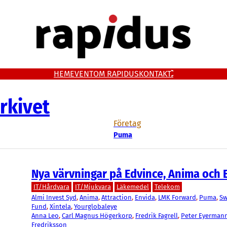
HEM
EVENT
OM RAPIDUS
KONTAKT
rkivet
Företag
Puma
Nya värvningar på Edvince, Anima och 
IT/Hårdvara
IT/Mjukvara
Läkemedel
Telekom
Almi Invest Syd
, 
Anima
, 
Attraction
, 
Envida
, 
LMK Forward
, 
Puma
, 
Sw
Fund
, 
Xintela
, 
Yourglobaleye
Anna Leo
, 
Carl Magnus Högerkorp
, 
Fredrik Fagrell
, 
Peter Eyerman
Fredriksson