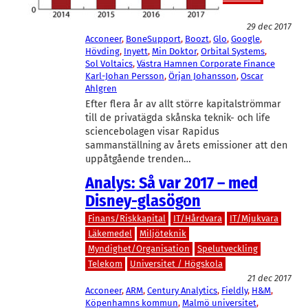
Telekom
29 dec 2017
Acconeer
, 
BoneSupport
, 
Boozt
, 
Glo
, 
Google
, 
Hövding
, 
Inyett
, 
Min Doktor
, 
Orbital Systems
, 
Sol Voltaics
, 
Västra Hamnen Corporate Finance
Karl-Johan Persson
, 
Örjan Johansson
, 
Oscar
Ahlgren
Efter flera år av allt större kapitalströmmar
till de privatägda skånska teknik- och life
sciencebolagen visar Rapidus
sammanställning av årets emissioner att den
uppåtgående trenden…
Analys: Så var 2017 – med
Disney-glasögon
Finans/Riskkapital
IT/Hårdvara
IT/Mjukvara
Läkemedel
Miljöteknik
Myndighet/Organisation
Spelutveckling
Telekom
Universitet / Högskola
21 dec 2017
Acconeer
, 
ARM
, 
Century Analytics
, 
Fieldly
, 
H&M
, 
Köpenhamns kommun
, 
Malmö universitet
, 