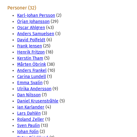
Personer (32)
Karl-Johan Persson
(2)
Örjan Johansson
(29)
Oscar Ahlgren
(43)
Anders Samuelsen
(3)
David Polfeldt
(6)
Frank Jensen
(25)
Henrik Fritzon
(18)
Kerstin Tham
(5)
Mårten Öbrink
(38)
Anders Frankel
(10)
Carina Lundell
(1)
Emma Svalin
(1)
Ulrika Andersson
(9)
Dan Nilsson
(7)
Daniel Krusenstråhle
(5)
Jan Karlander
(4)
Lars Dahlén
(3)
Roland Zeller
(1)
Sven Paulin
(13)
Johan Folin
(2)