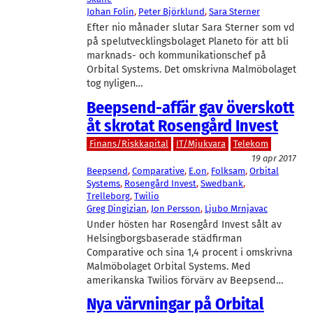
Johan Folin
, 
Peter Björklund
, 
Sara Sterner
Efter nio månader slutar Sara Sterner som vd
på spelutvecklingsbolaget Planeto för att bli
marknads- och kommunikationschef på
Orbital Systems. Det omskrivna Malmöbolaget
tog nyligen…
Beepsend-affär gav överskott
åt skrotat Rosengård Invest
Finans/Riskkapital
IT/Mjukvara
Telekom
19 apr 2017
Beepsend
, 
Comparative
, 
E.on
, 
Folksam
, 
Orbital
Systems
, 
Rosengård Invest
, 
Swedbank
, 
Trelleborg
, 
Twilio
Greg Dingizian
, 
Jon Persson
, 
Ljubo Mrnjavac
Under hösten har Rosengård Invest sålt av
Helsingborgsbaserade städfirman
Comparative och sina 1,4 procent i omskrivna
Malmöbolaget Orbital Systems. Med
amerikanska Twilios förvärv av Beepsend…
Nya värvningar på Orbital