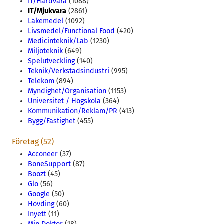
IT/Hårdvara
(1088)
IT/Mjukvara
(2861)
Läkemedel
(1092)
Livsmedel/Functional Food
(420)
Medicinteknik/Lab
(1230)
Miljöteknik
(649)
Spelutveckling
(140)
Teknik/Verkstadsindustri
(995)
Telekom
(894)
Myndighet/Organisation
(1153)
Universitet / Högskola
(364)
Kommunikation/Reklam/PR
(413)
Bygg/Fastighet
(455)
Företag (52)
Acconeer
(37)
BoneSupport
(87)
Boozt
(45)
Glo
(56)
Google
(50)
Hövding
(60)
Inyett
(11)