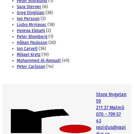
Peter Björklund
(1)
Sara Sterner
(6)
Greg Dingizian
(38)
Jon Persson
(2)
Ljubo Mrnjavac
(18)
Helena Ekdahl
(2)
Peter Blomberg
(1)
Håkan Paulsson
(20)
Jon Carvell
(36)
Mikael Kretz
(19)
Mohammed Al-Amoudi
(45)
Peter Carlsson
(14)
Stora Nygatan
59
211 37 Malmö
070 – 799 57
43
rapidus@rapi
dus.se