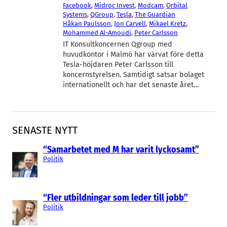
Facebook
, 
Midroc Invest
, 
Modcam
, 
Orbital
Systems
, 
QGroup
, 
Tesla
, 
The Guardian
Håkan Paulsson
, 
Jon Carvell
, 
Mikael Kretz
, 
Mohammed Al-Amoudi
, 
Peter Carlsson
IT Konsultkoncernen Qgroup med
huvudkontor i Malmö har värvat före detta
Tesla-höjdaren Peter Carlsson till
koncernstyrelsen. Samtidigt satsar bolaget
internationellt och har det senaste året…
SENASTE NYTT
“Samarbetet med M har varit lyckosamt”
Politik
“Fler utbildningar som leder till jobb”
Politik