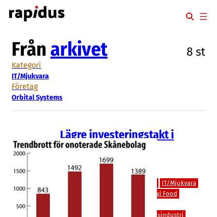
Hoppa
till
innehåll
Från
arkivet
8 st
Kategori
IT/Mjukvara
Företag
Orbital Systems
Lägre investeringstakt i
Skånes privatägda
teknikbolag
Bioteknik/Övrig life science
Finans/Riskkapital
IT/Hårdvara
IT/Mjukvara
Läkemedel
Livsmedel/Functional Food
Medicinteknik/Lab
Miljöteknik
Spelutveckling
Teknik/Verkstadsindustri