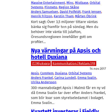
Massive Entertainment
, 
Minc
, 
Mistbase
, 
Orbital
Systems
, 
Pinmeto
, 
Region Skåne
Anders Samuelsen
, 
David Polfeldt
, 
Frank Jensen
, 
Henrik Fritzon
, 
Kerstin Tham
, 
Mårten Öbrink
Kort sagt: Över 3,5 miljoner tittare väntas
bänka sig framför tv:n på söndag. Men du
behöver inte vänta till julafton,
Öresundsregionen innehåller gott om
profiler…
Nya värvningar på Apsis och
hotell Duxiana
IT/Mjukvara
Kommunikation/Reklam/PR
14 nov 2017
Apsis
, 
ComHem
, 
Duxiana
, 
Orbital Systems
Anders Frankel
, 
Carina Lundell
, 
Emma Svalin
, 
Ulrika Andersson
300-mannabolaget Apsis i Malmö får en ny vd
då Emma Svalin tar över efter Anders Frankel,
som blir kvar som styrelseledamot i bolaget.
Emma Svalin…
Kvartett investerar i Fieldly