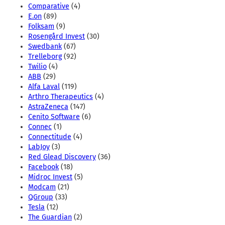
Comparative
(4)
E.on
(89)
Folksam
(9)
Rosengård Invest
(30)
Swedbank
(67)
Trelleborg
(92)
Twilio
(4)
ABB
(29)
Alfa Laval
(119)
Arthro Therapeutics
(4)
AstraZeneca
(147)
Cenito Software
(6)
Connec
(1)
Connectitude
(4)
LabJoy
(3)
Red Glead Discovery
(36)
Facebook
(18)
Midroc Invest
(5)
Modcam
(21)
QGroup
(33)
Tesla
(12)
The Guardian
(2)