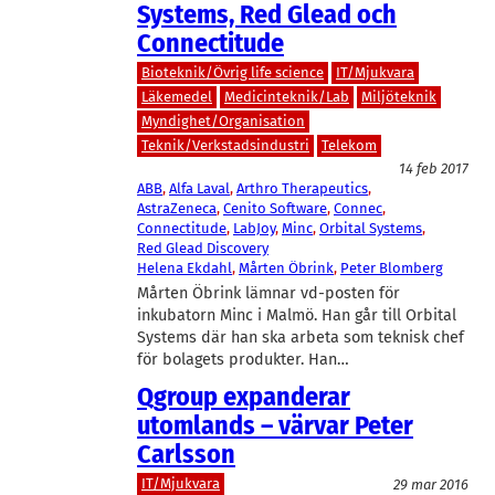
Systems, Red Glead och
Connectitude
Bioteknik/Övrig life science
IT/Mjukvara
Läkemedel
Medicinteknik/Lab
Miljöteknik
Myndighet/Organisation
Teknik/Verkstadsindustri
Telekom
14 feb 2017
ABB
, 
Alfa Laval
, 
Arthro Therapeutics
, 
AstraZeneca
, 
Cenito Software
, 
Connec
, 
Connectitude
, 
LabJoy
, 
Minc
, 
Orbital Systems
, 
Red Glead Discovery
Helena Ekdahl
, 
Mårten Öbrink
, 
Peter Blomberg
Mårten Öbrink lämnar vd-posten för
inkubatorn Minc i Malmö. Han går till Orbital
Systems där han ska arbeta som teknisk chef
för bolagets produkter. Han…
Qgroup expanderar
utomlands – värvar Peter
Carlsson
IT/Mjukvara
29 mar 2016