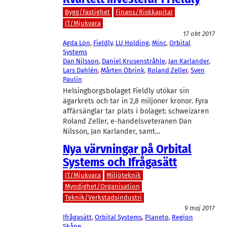
Bygg/Fastighet
Finans/Riskkapital
IT/Mjukvara
17 okt 2017
Agda Lön
, 
Fieldly
, 
LU Holding
, 
Minc
, 
Orbital
Systems
Dan Nilsson
, 
Daniel Krusenstråhle
, 
Jan Karlander
, 
Lars Dahlén
, 
Mårten Öbrink
, 
Roland Zeller
, 
Sven
Paulin
Helsingborgsbolaget Fieldly utökar sin
ägarkrets och tar in 2,8 miljoner kronor. Fyra
affärsänglar tar plats i bolaget: schweizaren
Roland Zeller, e-handelsveteranen Dan
Nilsson, Jan Karlander, samt…
Nya värvningar på Orbital
Systems och Ifrågasätt
IT/Mjukvara
Miljöteknik
Myndighet/Organisation
Teknik/Verkstadsindustri
9 maj 2017
Ifrågasätt
, 
Orbital Systems
, 
Planeto
, 
Region
Skåne