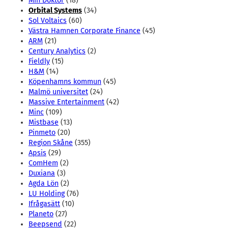
Min Doktor
(18)
Orbital Systems
(34)
Sol Voltaics
(60)
Västra Hamnen Corporate Finance
(45)
ARM
(21)
Century Analytics
(2)
Fieldly
(15)
H&M
(14)
Köpenhamns kommun
(45)
Malmö universitet
(24)
Massive Entertainment
(42)
Minc
(109)
Mistbase
(13)
Pinmeto
(20)
Region Skåne
(355)
Apsis
(29)
ComHem
(2)
Duxiana
(3)
Agda Lön
(2)
LU Holding
(76)
Ifrågasätt
(10)
Planeto
(27)
Beepsend
(22)