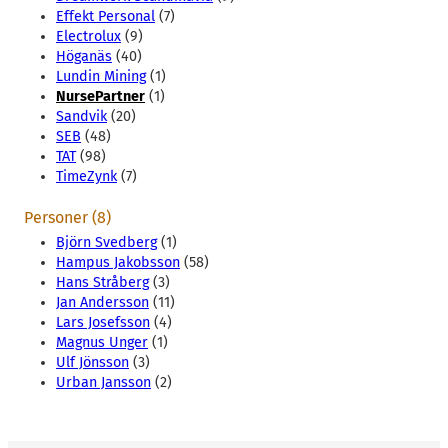
Effekt Personal
(7)
Electrolux
(9)
Höganäs
(40)
Lundin Mining
(1)
NursePartner
(1)
Sandvik
(20)
SEB
(48)
TAT
(98)
TimeZynk
(7)
Personer (8)
Björn Svedberg
(1)
Hampus Jakobsson
(58)
Hans Stråberg
(3)
Jan Andersson
(11)
Lars Josefsson
(4)
Magnus Unger
(1)
Ulf Jönsson
(3)
Urban Jansson
(2)