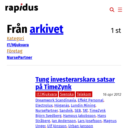
Hoppa
till
innehåll
Från
arkivet
1 st
Kategori
IT/Mjukvara
Företag
NursePartner
Tung investerarskara satsar
på TimeZynk
IT/Mjukvara
Svenska
Telekom
16 apr 2012
Dreamwork Scandinavia
, 
Effekt Personal
, 
Electrolux
, 
Höganäs
, 
Lundin Mining
, 
NursePartner
, 
Sandvik
, 
SEB
, 
TAT
, 
TimeZynk
Björn Svedberg
, 
Hampus Jakobsson
, 
Hans
Stråberg
, 
Jan Andersson
, 
Lars Josefsson
, 
Magnus
Unger
, 
Ulf Jönsson
, 
Urban Jansson