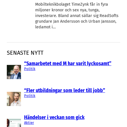
Mobilteknikbolaget TimeZynk får in fyra
miljoner kronor och sex nya, tunga,
investerare. Bland annat sällar sig ReadSofts
grundare Jan Andersson och Urban Jansson,
ledamot i…
SENASTE NYTT
“Samarbetet med M har varit lyckosamt”
Politik
“Fler utbildningar som leder till jobb”
Politik
Händelser i veckan som gick
Aktier