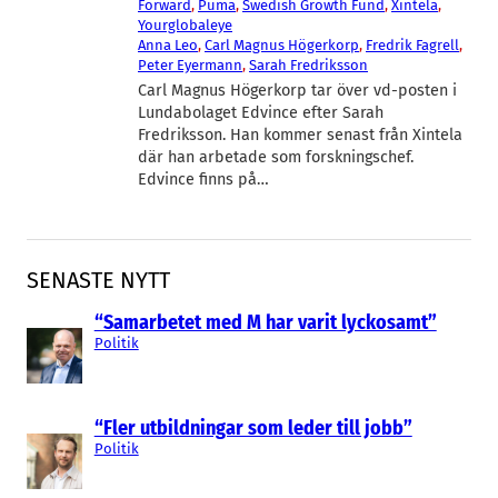
Forward
, 
Puma
, 
Swedish Growth Fund
, 
Xintela
, 
Yourglobaleye
Anna Leo
, 
Carl Magnus Högerkorp
, 
Fredrik Fagrell
, 
Peter Eyermann
, 
Sarah Fredriksson
Carl Magnus Högerkorp tar över vd-posten i
Lundabolaget Edvince efter Sarah
Fredriksson. Han kommer senast från Xintela
där han arbetade som forskningschef.
Edvince finns på…
SENASTE NYTT
“Samarbetet med M har varit lyckosamt”
Politik
“Fler utbildningar som leder till jobb”
Politik