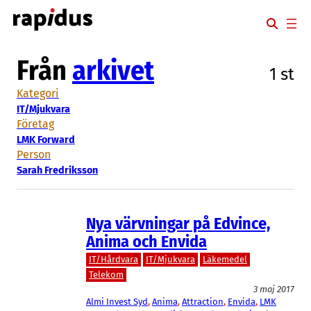
Hoppa
till
innehåll
Från
arkivet
1 st
Kategori
IT/Mjukvara
Företag
LMK Forward
Person
Sarah Fredriksson
Nya värvningar på Edvince,
Anima och Envida
IT/Hårdvara
IT/Mjukvara
Läkemedel
Telekom
3 maj 2017
Almi Invest Syd
, 
Anima
, 
Attraction
, 
Envida
, 
LMK