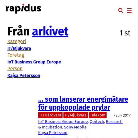
Hoppa
till
innehåll
Från
arkivet
1 st
Kategori
IT/Mjukvara
Företag
IoT Business Group Europe
Person
Kajsa Petersson
… som lanserar energimätare
för uppkopplade prylar
IT/Hårdvara
IT/Mjukvara
Telekom
7 jun 2017
IoT Business Group Europe
, 
Qoitech
, 
Research
& Incubation
, 
Sony Mobile
Kajsa Petersson