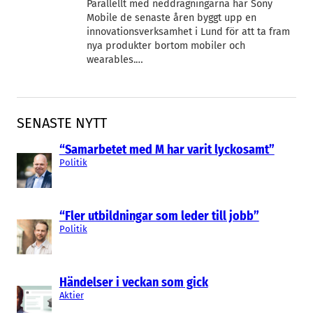
Parallellt med neddragningarna har Sony
Mobile de senaste åren byggt upp en
innovationsverksamhet i Lund för att ta fram
nya produkter bortom mobiler och
wearables.…
SENASTE NYTT
“Samarbetet med M har varit lyckosamt”
Politik
“Fler utbildningar som leder till jobb”
Politik
Händelser i veckan som gick
Aktier