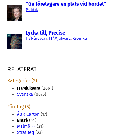
”Ge företagare en plats vid bordet”
Politik
Lycka till, Precise
IT/Hårdvara
, 
IT/Mjukvara
, 
Krönika
RELATERAT
Kategorier (2)
IT/Mjukvara
(2861)
Svenska
(8675)
Företag (5)
Å&R Carton
(17)
Entré
(14)
Malmö FF
(21)
Stratiteq
(23)