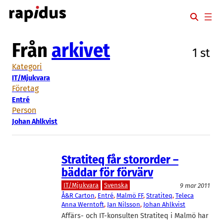
Hoppa
till
innehåll
Från
arkivet
1 st
Kategori
IT/Mjukvara
Företag
Entré
Person
Johan Ahlkvist
Stratiteq får stororder –
bäddar för förvärv
IT/Mjukvara
Svenska
9 mar 2011
Å&R Carton
, 
Entré
, 
Malmö FF
, 
Stratiteq
, 
Teleca
Anna Werntoft
, 
Jan Nilsson
, 
Johan Ahlkvist
Affärs- och IT-konsulten Stratiteq i Malmö har