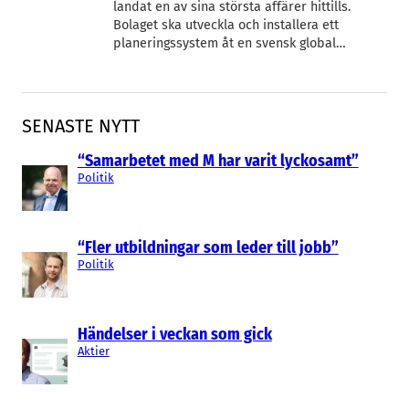
landat en av sina största affärer hittills.
Bolaget ska utveckla och installera ett
planeringssystem åt en svensk global…
SENASTE NYTT
“Samarbetet med M har varit lyckosamt”
Politik
“Fler utbildningar som leder till jobb”
Politik
Händelser i veckan som gick
Aktier