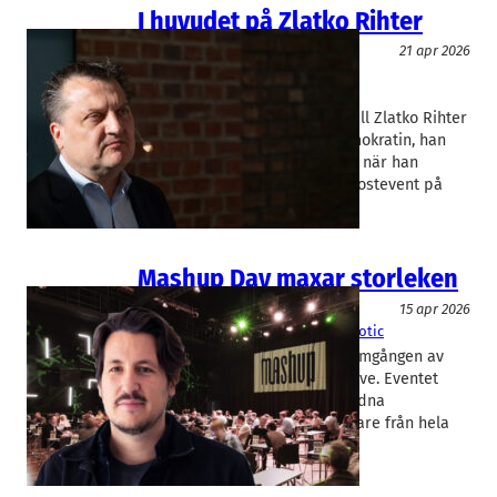
I huvudet på Zlatko Rihter
Event
21 apr 2026
Danske Bank
, 
Malmö FF
, 
Rapidus
Gunnar Wrede
, 
Zlatko Rihter
Som nytillträdd MFF-hövding vill Zlatko Rihter
inte bara bevara föreningsdemokratin, han
vill utveckla den. Det sade han när han
gästade Rapidus fullsatta frukostevent på
torsdagen.…
Mashup Day maxar storleken
Event
15 apr 2026
Mashup International
Nino Subotic
På onsdagen drar den tredje omgången av
Mashup Day igång på Malmö Live. Eventet
samlar cirka 600 särskilt inbjudna
investerare och startup-grundare från hela
Europa.