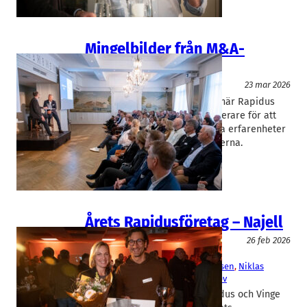
berättade om…
Mingelbilder från M&A-
nätverket
Event
23 mar 2026
Mer än 100 personer slöt upp när Rapidus
samlade företagare och investerare för att
nätverka och lyssna på lärorika erfarenheter
av företagsaffärer. Här är bilderna.
Årets Rapidusföretag – Najell
Event
26 feb 2026
Falkenklev Logistik
, 
Najell
Dan Olofsson
, 
Freja Najafi Kristensen
, 
Niklas
Najafi Kristensen
, 
Victor Falkenklev
På onsdagkvällen ställde Rapidus och Vinge