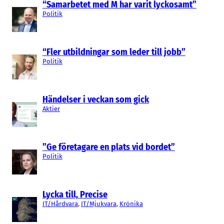
“Samarbetet med M har varit lyckosamt”
Politik
“Fler utbildningar som leder till jobb”
Politik
Händelser i veckan som gick
Aktier
”Ge företagare en plats vid bordet”
Politik
Lycka till, Precise
IT/Hårdvara
, 
IT/Mjukvara
, 
Krönika