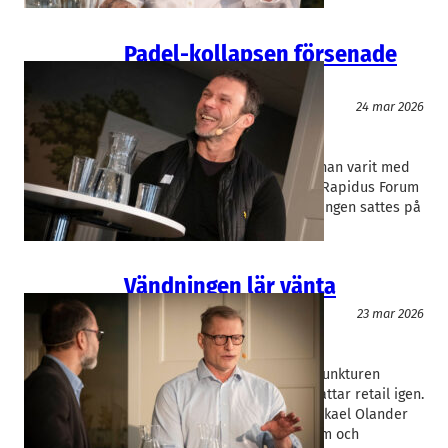
Padel-kollapsen försenade
exit
Entreprenörskap
Event
24 mar 2026
Dafej Invest
, 
Trafik & Fritid
Daniel Bertland
, 
Erik Andersson
Erik Andersson sålde bolaget han varit med
och byggt upp under 30 år. På Rapidus Forum
berättade han om hur försäljningen sattes på
paus när…
Vändningen lär vänta
Event
23 mar 2026
Rapidus Forum
, 
Wesports
Gunnar Wrede
, 
Mikael Olander
Det kan dröja länge innan konjunkturen
vänder och marknaden uppskattar retail igen.
Det sa Wesports-grundaren Mikael Olander
när han gästade Rapidus Forum och