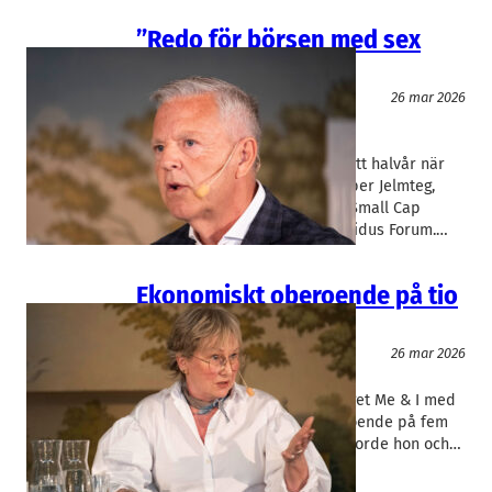
”Redo för börsen med sex
månaders varsel”
Entreprenörskap
Event
26 mar 2026
Inarea Group
, 
Small Cap Partners
Jesper Jelmteg
Inarea kan vara noterat inom ett halvår när
marknaden vänder. Det sa Jesper Jelmteg,
partner i investeringsbolaget Small Cap
Partners, när han gästade Rapidus Forum.…
Ekonomiskt oberoende på tio
år
Entreprenörskap
Event
26 mar 2026
Me & I
, 
Volati
Helene Nyrell
Helene Nyrell startade företaget Me & I med
målet att bli ekonomiskt oberoende på fem
år. Det tog nästan tio. Så här gjorde hon och…