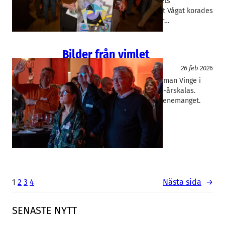
till med storslagen fest när Årets
Rapidusföretag och Årets Friskt Vågat korades
för 25:e året i rad. Vinnarna har…
Bilder från vimlet
Event
26 feb 2026
Det var fullt hus hos Advokatfirman Vinge i
Malmö när Rapidus bjöd på 26-årskalas.
Kolla in mingelbilderna från evenemanget.
1
2
3
4
Nästa sida
→
SENASTE NYTT