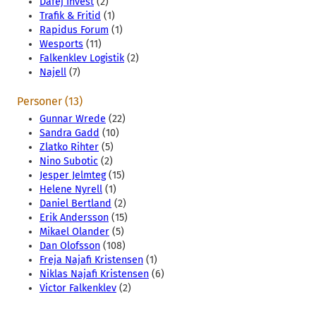
Dafej Invest
(2)
Trafik & Fritid
(1)
Rapidus Forum
(1)
Wesports
(11)
Falkenklev Logistik
(2)
Najell
(7)
Personer (13)
Gunnar Wrede
(22)
Sandra Gadd
(10)
Zlatko Rihter
(5)
Nino Subotic
(2)
Jesper Jelmteg
(15)
Helene Nyrell
(1)
Daniel Bertland
(2)
Erik Andersson
(15)
Mikael Olander
(5)
Dan Olofsson
(108)
Freja Najafi Kristensen
(1)
Niklas Najafi Kristensen
(6)
Victor Falkenklev
(2)