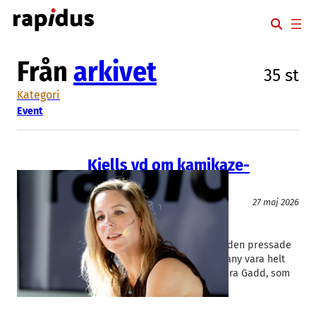
Hoppa
till
innehåll
Från
arkivet
35 st
Kategori
Event
Kjells vd om kamikaze-
uppdraget
Event
Handel
27 maj 2026
Boozt
, 
Hövding
, 
Kjell Group
Gunnar Wrede
, 
Sandra Gadd
Senast om tre år ska läget för den pressade
elektronikkedjan Kjell & Company vara helt
annorlunda. Det säger vd Sandra Gadd, som
tagit på sig…