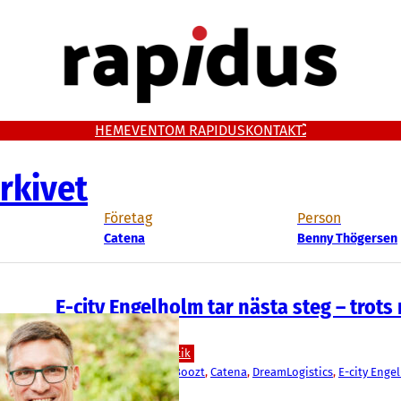
HEM
EVENT
OM RAPIDUS
KONTAKT
rkivet
Företag
Person
Catena
Benny Thögersen
E-city Engelholm tar nästa steg – trots 
kommunstyre
Bygg/Fastighet
Logistik
Ängelholms kommun
, 
Boozt
, 
Catena
, 
DreamLogistics
, 
E-city Enge
Benny Thögersen