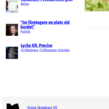
Aktier
”Ge företagare en plats vid
bordet”
Politik
Lycka till, Precise
IT/Hårdvara
, 
IT/Mjukvara
, 
Krönika
Stora Nygatan 59