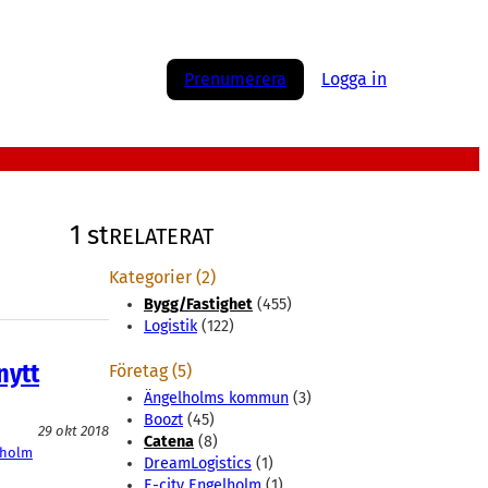
Prenumerera
Logga in
1 st
RELATERAT
Kategorier (2)
Bygg/Fastighet
(455)
Logistik
(122)
nytt
Företag (5)
Ängelholms kommun
(3)
Boozt
(45)
29 okt 2018
Catena
(8)
lholm
DreamLogistics
(1)
E-city Engelholm
(1)