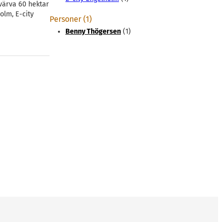
värva 60 hektar
olm, E-city
Personer (1)
Benny Thögersen
(1)