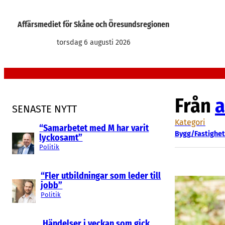
Hoppa
till
Affärsmediet för Skåne och Öresundsregionen
innehåll
torsdag 6 augusti 2026
Från
a
SENASTE NYTT
Kategori
“Samarbetet med M har varit
Bygg/Fastighet
lyckosamt”
Politik
“Fler utbildningar som leder till
jobb”
Politik
Händelser i veckan som gick