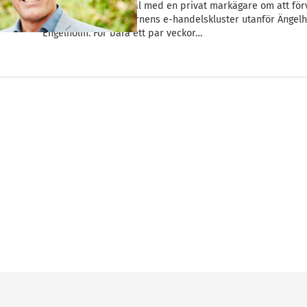
Catena har slutit avtal med en privat markägare om att för
intill fastighetskoncernens e-handelskluster utanför Ängelh
Engelholm. För bara ett par veckor…