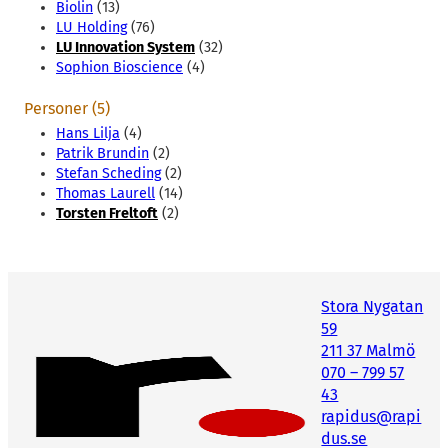
Biolin
(13)
LU Holding
(76)
LU Innovation System
(32)
Sophion Bioscience
(4)
Personer (5)
Hans Lilja
(4)
Patrik Brundin
(2)
Stefan Scheding
(2)
Thomas Laurell
(14)
Torsten Freltoft
(2)
Stora Nygatan
59
211 37 Malmö
070 – 799 57
43
rapidus@rapi
dus.se