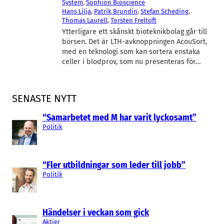
System
, 
Sophion Bioscience
Hans Lilja
, 
Patrik Brundin
, 
Stefan Scheding
, 
Thomas Laurell
, 
Torsten Freltoft
Ytterligare ett skånskt bioteknikbolag går till
börsen. Det är LTH-avknoppningen AcouSort,
med en teknologi som kan sortera enstaka
celler i blodprov, som nu presenteras för…
SENASTE NYTT
“Samarbetet med M har varit lyckosamt”
Politik
“Fler utbildningar som leder till jobb”
Politik
Händelser i veckan som gick
Aktier