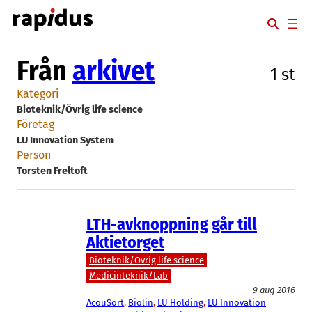
Hoppa
till
innehåll
Från
arkivet
1 st
Kategori
Bioteknik/Övrig life science
Företag
LU Innovation System
Person
Torsten Freltoft
LTH-avknoppning går till
Aktietorget
Bioteknik/Övrig life science
Medicinteknik/Lab
9 aug 2016
AcouSort
, 
Biolin
, 
LU Holding
, 
LU Innovation