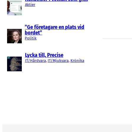
Aktier
”Ge företagare en plats vid
bordet”
Politik
Lycka till, Precise
IT/Hårdvara
, 
IT/Mjukvara
, 
Krönika