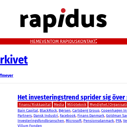
HEM
EVENT
OM RAPIDUS
KONTAKT
rkivet
ffmeyer
Het investeringstrend sprider sig över
Finans/Riskkapital
Media
Miljöteknik
Myndighet/Organisat
Bain Capital
, 
BlackRock
, 
Børsen
, 
Carlsberg Group
, 
Copenhagen Inf
Partners
, 
Dansk Industri
, 
Facebook
, 
Finans Danmark
, 
Goldman Sa
Investeringsfondbranschen
, 
Microsoft
, 
Pensionsdanmark
, 
PFA
, 
Ve
Villum Fonden