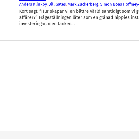
Anders Klinkby
, 
Bill Gates
, 
Mark Zuckerberg
, 
Simon Boas Hoffmey
Kort sagt: ”Hur skapar vi en bättre värld samtidigt som vi 
affärer?” Frågeställningen låter som en grånad hippies instäl
investeringar, men tanken…