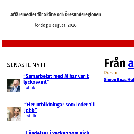
Hoppa
till
Affärsmediet för Skåne och Öresundsregionen
innehåll
lördag 8 augusti 2026
Från
a
SENASTE NYTT
Person
“Samarbetet med M har varit
Simon Boas Ho
lyckosamt”
Politik
“Fler utbildningar som leder till
jobb”
Politik
Händelser i veckan som gick