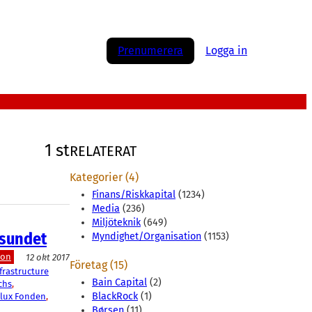
Prenumerera
Logga in
1 st
RELATERAT
Kategorier (4)
Finans/Riskkapital
(1234)
Media
(236)
Miljöteknik
(649)
 sundet
Myndighet/Organisation
(1153)
ion
12 okt 2017
Företag (15)
rastructure
Bain Capital
(2)
chs
, 
BlackRock
(1)
lux Fonden
, 
Børsen
(11)