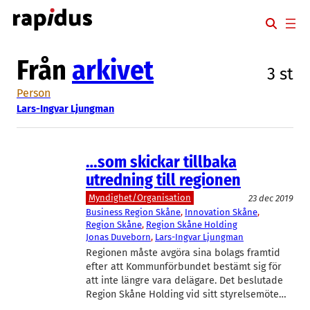
Hoppa
till
innehåll
Från
arkivet
3 st
Person
Lars-Ingvar Ljungman
…som skickar tillbaka
utredning till regionen
Myndighet/Organisation
23 dec 2019
Business Region Skåne
, 
Innovation Skåne
, 
Region Skåne
, 
Region Skåne Holding
Jonas Duveborn
, 
Lars-Ingvar Ljungman
Regionen måste avgöra sina bolags framtid
efter att Kommunförbundet bestämt sig för
att inte längre vara delägare. Det beslutade
Region Skåne Holding vid sitt styrelsemöte…