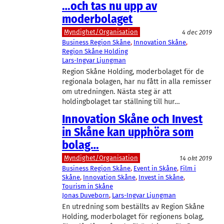
…och tas nu upp av
moderbolaget
Myndighet/Organisation
4 dec 2019
Business Region Skåne
, 
Innovation Skåne
, 
Region Skåne Holding
Lars-Ingvar Ljungman
Region Skåne Holding, moderbolaget för de
regionala bolagen, har nu fått in alla remisser
om utredningen. Nästa steg är att
holdingbolaget tar ställning till hur…
Innovation Skåne och Invest
in Skåne kan upphöra som
bolag…
Myndighet/Organisation
14 okt 2019
Business Region Skåne
, 
Event in Skåne
, 
Film i
Skåne
, 
Innovation Skåne
, 
Invest in Skåne
, 
Tourism in Skåne
Jonas Duveborn
, 
Lars-Ingvar Ljungman
En utredning som beställts av Region Skåne
Holding, moderbolaget för regionens bolag,